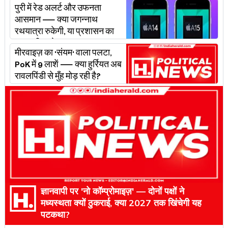
पुरी में रेड अलर्ट और उफनता
आसमान — क्या जगन्नाथ
रथयात्रा रुकेगी, या प्रशासन का
'प्लान बी' चलेगा?
मीरवाइज़ का 'संयम' वाला पलटा,
PoK में 9 लाशें — क्या हुर्रियत अब
रावलपिंडी से मुँह मोड़ रही है?
ज्ञानवापी पर 'नो कॉम्प्रोमाइज़' — दोनों पक्षों ने
मध्यस्थता क्यों ठुकराई, क्या 2027 तक खिंचेगी यह
पटकथा?