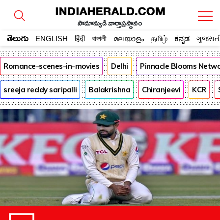
సామాన్యుడి వార్తాప్రస్థానం
తెలుగు
ENGLISH
हिंदी
বাঙ্গালী
മലയാളം
தமிழ்
ಕನ್ನಡ
ગુજરાત
Romance-scenes-in-movies
Delhi
Pinnacle Blooms Netw
sreeja reddy saripalli
Balakrishna
Chiranjeevi
KCR