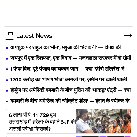
Latest News
वांगचुक पर राहुल का 'मौन', महुआ की 'चेतावनी' — विपक्ष की
एकता BJP का नैरेटिव बदलने से पहले बिखर रही है?
जयपुर में एक रिशफल, एक विवाद — भजनलाल सरकार में दो खेमों
की जंग अब छुपेगी कैसे?
1 फेक बिल, पूरे पंजाब का चक्का जाम — क्या 'ज़ीरो टॉलरेंस' में
अपनी ही यूनियनों से घिर गए भगवंत मान?
₹1200 करोड़ का 'पोषण भोज' कागजों पर, ज़मीन पर खाली थाली
— MP के बच्चों का निवाला कौन निगल रहा है?
होर्मुज़ पर अमेरिकी बमबारी के बीच पुतिन की 'धाकड़' एंट्री — क्या
ट्रंप-ईरान की जंग अब महायुद्ध बनेगी?
बमबारी के बीच अमेरिका की 'सीक्रेट डील' — ईरान के स्पीकर के
खुलासे ने असली खेल बेनक़ाब किया?
6 लाख पौधे, 11,729 बूथ —
उत्तराखंड में 'हरेला' के बहाने BJP की
असली परीक्षा किसकी?