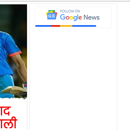
ाद
हाली