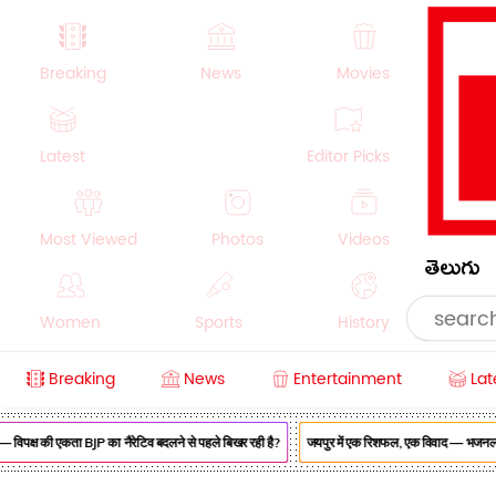
Breaking
News
Movies
Latest
Editor Picks
Most Viewed
Photos
Videos
తెలుగు
Women
Sports
History
Breaking
News
Entertainment
Lat
Money
NRI
Crime
Beauty
विपक्ष की एकता BJP का नैरेटिव बदलने से पहले बिखर रही है?
जयपुर में एक रिशफल, एक विवाद — भजनलाल सरक