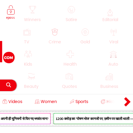
epass
Winners
Satire
Editorial
TV
Crime
Gold
Viral
Kids
Health
Auto
Beauty
Quotes
Business
Videos
Women
Sports
History
Cooking
Education
Lifestyle
अपनी ही यूनियनों से घिर गए भगवंत मान?
₹1200 करोड़ का 'पोषण भोज' कागजों पर, ज़मीन पर खाली थाली — MP