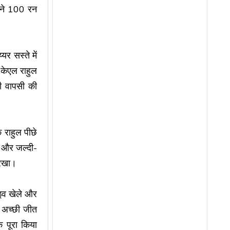
 ने 100 रन
र सस्ते में
केएल राहुल
नी वापसी की
ि राहुल पीछे
ा और जल्दी-
 रखा।
राइव खेले और
ो अच्छी जीत
क पूरा किया