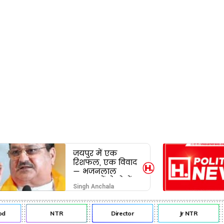
जयपुर में एक
रिशफल, एक विवाद
— भजनलाल
सरकार में दो खेमों
Singh Anchala
की जंग अब छुपेगी
कैसे?
NTR
Director
Jr NTR