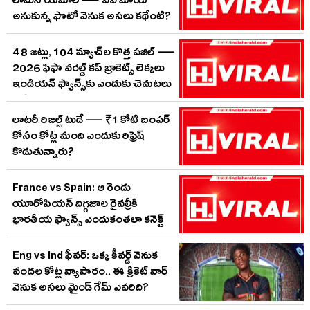
లామిన్ యమాల్ — ఏఐ మాయ
అనుకున్న ఫొటో వెనుక అసలు కథేంటి?
48 జట్లు, 104 మ్యాచ్‌ల కొత్త పజిల్ —
2026 ఫిఫా వరల్డ్ కప్ బ్రాకెట్స్ లెక్కలు
ఇండియన్ ఫ్యాన్స్‌కు ఎందుకు చెమటలు
పట్టిస్తున్నాయి?
లాటరీ రిజల్ట్ టుడే — ₹1 కోటి బంపర్
కోసం కోట్ల మంది ఎందుకు రిఫ్రెష్
కొడుతున్నారు?
France vs Spain: ఆ రెండు
యూరోపియన్ దిగ్గజాల రైవల్రీకి
భారతీయ ఫ్యాన్స్ ఎందుకంతలా కనెక్ట్
అవుతున్నారు?
Eng vs Ind ఫీవర్: ఒక్క కీవర్డ్‌ వెనుక
వందల కోట్ల వ్యాపారం.. ఈ క్రికెట్ వార్
వెనుక అసలు మైండ్ గేమ్ ఎవరిది?