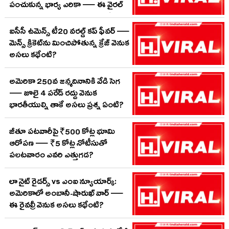
పంచుకున్న భార్య ఎరికా — ఈ వైరల్
పోస్ట్ వెనుక అసలు వ్యూహం ఏంటి?
ఐసీసీ ఉమెన్స్ టీ20 వరల్డ్ కప్ ఫీవర్ —
మెన్స్ క్రికెట్‌ను మించిపోతున్న క్రేజ్ వెనుక
అసలు కథేంటి?
అమెరికా 250వ జన్మదినానికి వేడి సెగ
— జూలై 4 పరేడ్ రద్దు వెనుక
భారతీయుల్ని తాకే అసలు ప్రశ్న ఏంటి?
జీతూ పటవారీపై ₹500 కోట్ల భూమి
ఆరోపణ — ₹5 కోట్ల నోటీసుతో
పలటవారం ఎవరి ఎత్తుగడ?
లా నైట్ రైడర్స్ vs ఎంఐ న్యూయార్క్:
అమెరికాలో అంబానీ-షారుఖ్ వార్ —
ఈ రైవల్రీ వెనుక అసలు కథేంటి?