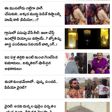
ఈ ముసలోడు గట్టిగా హగ్
చేసుకుని..అక్కడ ముద్దు పెడితే కష్టాలన్నీ
హుష్ కాకి (వీడియో)..!?
గ్లాసులో పసుపు వేసే రీల్: ఇలా చేస్తే
ఇంట్లోకి దెయ్యాలు వస్తాయ్..? జ్యోతిష్య
శాస్త్ర పండితులు సివియర్ వార్నింగ్..!
90 ఏళ్ల త‌ల్లిని ఇంటి నుంచి గెంటేసిన
కుమారులు.. దిమ్మ‌తిరిగే షాకిచ్చిన
అధికారులు!
మహా కుంభమేళాలో.. పుష్ప సందడి..
వీడియో వైరల్?
వైరల్: అడవి దున్నల పుర్రెల పర్వతం