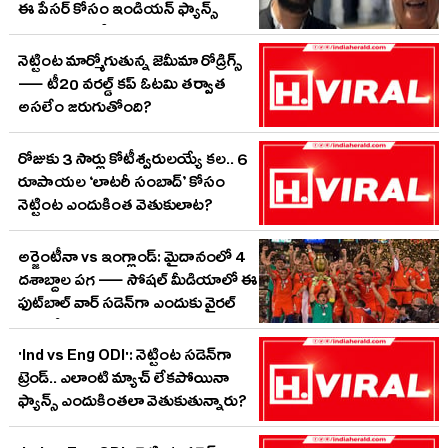
ఈ పేసర్ కోసం ఇండియన్ ఫ్యాన్స్
ఎందుకు ఆరా తీస్తున్నారు?
నెట్టింట మార్మోగుతున్న జెమీమా రోడ్రిగ్స్
— టీ20 వరల్డ్ కప్ ఓటమి తర్వాత
అసలేం జరుగుతోంది?
రోజుకు 3 సార్లు కోటీశ్వరులయ్యే కల.. 6
రూపాయల ‘లాటరీ సంబాద్’ కోసం
నెట్టింట ఎందుకింత వెతుకులాట?
అర్జెంటీనా vs ఇంగ్లాండ్: మైదానంలో 4
దశాబ్దాల పగ — సోషల్ మీడియాలో ఈ
ఫుట్‌బాల్ వార్ సడెన్‌గా ఎందుకు వైరల్
అవుతోంది?
'Ind vs Eng ODI': నెట్టింట సడెన్‌గా
ట్రెండ్.. ఎలాంటి మ్యాచ్ లేకపోయినా
ఫ్యాన్స్ ఎందుకింతలా వెతుకుతున్నారు?