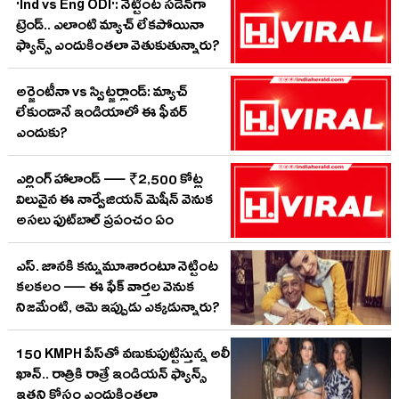
'Ind vs Eng ODI': నెట్టింట సడెన్‌గా
ట్రెండ్.. ఎలాంటి మ్యాచ్ లేకపోయినా
ఫ్యాన్స్ ఎందుకింతలా వెతుకుతున్నారు?
అర్జెంటీనా vs స్విట్జర్లాండ్: మ్యాచ్
లేకుండానే ఇండియాలో ఈ ఫీవర్
ఎందుకు?
ఎర్లింగ్ హాలాండ్ — ₹2,500 కోట్ల
విలువైన ఈ నార్వేజియన్ మెషీన్ వెనుక
అసలు ఫుట్‌బాల్ ప్రపంచం ఏం
చూస్తోంది?
ఎస్. జానకి కన్నుమూశారంటూ నెట్టింట
కలకలం — ఈ ఫేక్ వార్తల వెనుక
నిజమేంటి, ఆమె ఇప్పుడు ఎక్కడున్నారు?
150 KMPH పేస్‌తో వణుకుపుట్టిస్తున్న అలీ
ఖాన్.. రాత్రికి రాత్రే ఇండియన్ ఫ్యాన్స్
ఇతని కోసం ఎందుకింతలా