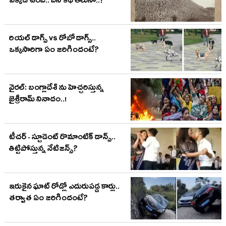
ఎక్కడ ఉంది.. దీని కథ తెలుసా..?
రియల్ డాగ్స్ vs రోబో డాగ్స్..
ఒక్కసారిగా ఏం జరిగిందంటే?
వైరల్: బంగ్లాదేశ్ ను హెచ్చరిస్తున్న
జైశ్రీరామ్ నినాదం..!
టీచర్ - స్టూడెంట్ రొమాంటిక్ డాన్స్..
తిట్టిపోస్తున్న నేటిజన్స్?
ఇరుకైన ఘాట్ రోడ్లో ఎదురుపడ్డ కార్లు..
తర్వాత ఏం జరిగిందంటే?