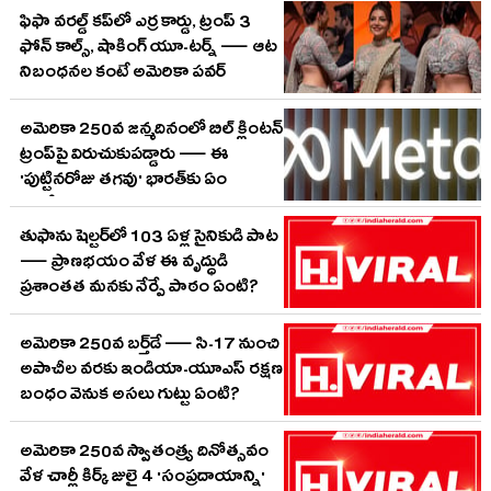
ఫిఫా వరల్డ్ కప్‌లో ఎర్ర కార్డు, ట్రంప్ 3
ఫోన్ కాల్స్, షాకింగ్ యూ-టర్న్ — ఆట
నిబంధనల కంటే అమెరికా పవర్
ఎక్కువా?
అమెరికా 250వ జన్మదినంలో బిల్ క్లింటన్
ట్రంప్‌పై విరుచుకుపడ్డారు — ఈ
'పుట్టినరోజు తగవు' భారత్‌కు ఏం
సంకేతమిస్తోంది?
తుఫాను షెల్టర్‌లో 103 ఏళ్ల సైనికుడి పాట
— ప్రాణభయం వేళ ఈ వృద్ధుడి
ప్రశాంతత మనకు నేర్పే పాఠం ఏంటి?
అమెరికా 250వ బర్త్‌డే — సి-17 నుంచి
అపాచీల వరకు ఇండియా-యూఎస్ రక్షణ
బంధం వెనుక అసలు గుట్టు ఏంటి?
అమెరికా 250వ స్వాతంత్ర్య దినోత్సవం
వేళ చార్లీ కిర్క్ జులై 4 'సంప్రదాయాన్ని'