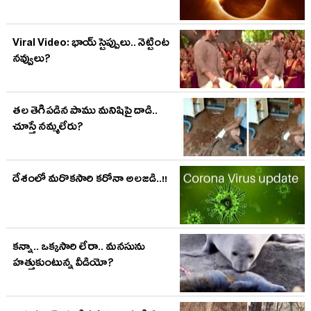
Viral Video: భాయ్ స్టెప్పులు.. నెట్టింట
నవ్వులు?
తల తెగిపడిన పాము మనిషిపై దాడి..
చూస్తే నమ్మలేరు?
దేశంలో మరొకసారి కరోనా అలజడి..!!
కన్నా.. ఒక్కసారి లేరా.. మనసును
హత్తుకుంటున్న వీడియో?