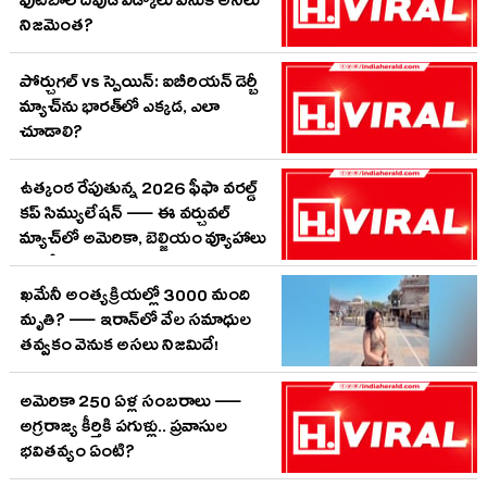
ఫుట్‌బాల్ దేవుడి వీడ్కోలు వెనుక అసలు
నిజమెంత?
పోర్చుగల్ vs స్పెయిన్: ఐబీరియన్ డెర్బీ
మ్యాచ్‌ను భారత్‌లో ఎక్కడ, ఎలా
చూడాలి?
ఉత్కంఠ రేపుతున్న 2026 ఫీఫా వరల్డ్
కప్ సిమ్యులేషన్ — ఈ వర్చువల్
మ్యాచ్‌లో అమెరికా, బెల్జియం వ్యూహాలు
నిజమేనా?
ఖమేనీ అంత్యక్రియల్లో 3000 మంది
మృతి? — ఇరాన్‌లో వేల సమాధుల
తవ్వకం వెనుక అసలు నిజమిదే!
అమెరికా 250 ఏళ్ల సంబరాలు —
అగ్రరాజ్య కీర్తికి పగుళ్లు.. ప్రవాసుల
భవితవ్యం ఏంటి?