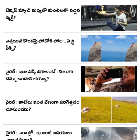
టెన్నిస్ మ్యాచ్ మధ్యలో మంటలతో వచ్చిన
వ్యక్తి?
ఎత్తయిన కొండపై ఫోటోకి పోజు.. పిచ్చి
పీక్స్?
వైరల్ : ఇలా సెల్ఫీ దిగాలంటే.. నిజంగా
దమ్ము ఉండాలి భయ్యో?
వైరల్ : తాబేలు ఇంత వేగంగా పరిగెత్తడం
చూసుండరు?
వైరల్ : ఎలా బ్రో.. ఇలాంటి ఐడియాలు