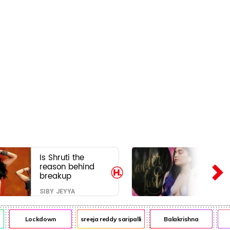
Is Shruti the
reason behind
breakup
SIBY JEYYA
Lockdown
sreeja reddy saripalli
Balakrishna
C