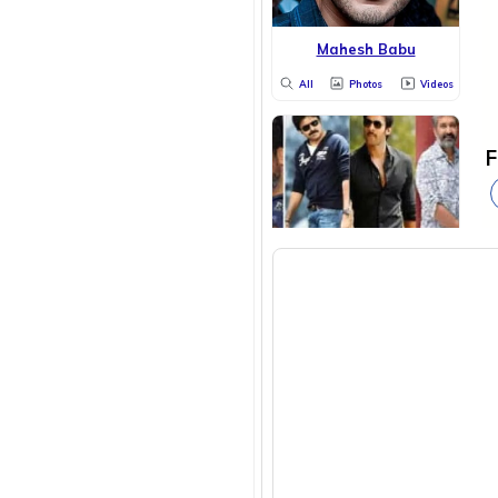
Mahesh Babu
All
Photos
Videos
F
Tollywood
All
Photos
Videos