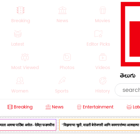
Breaking
News
Movies
Latest
Editor Picks
Most Viewed
Photos
Videos
తెలుగు
Women
Sports
History
Breaking
News
Entertainment
Lat
Money
NRI
Crime
Beauty
ा आमचा पाठिंबा असेल- देवेंद्र फडणवीस
“विझणाऱ्या चुली, वाढती बेरोजगारी आणि कामगारांच्या आत्महत्या वाढ