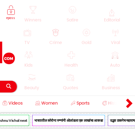
epass
Winners
Satire
Editorial
TV
Crime
Gold
Viral
Kids
Health
Auto
Beauty
Quotes
Business
Videos
Women
Sports
History
Cooking
Education
Lifestyle
u Vishal next
भारतातील कोरोना रुग्णांनी ओलांडला एक लाखांचा आकडा
उद्धव ठाकरेच महाराष्ट्रा