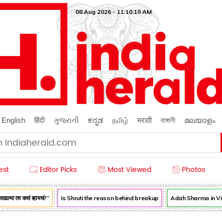
08 Aug 2026 - 11:10:20 AM
English
हिंदी
ગુજરાતી
ಕನ್ನಡ
தமிழ்
मराठी
বাঙ্গালী
മലയാളം
est
Editor Picks
Most Viewed
Photos
ल्या तर कसं व्हायचं?”
Is Shruti the reason behind breakup
Adah Sharma in Vishn