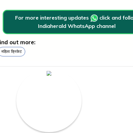
For more interesting updates
click and fol
Indiaherald WhatsApp channel
ind out more:
महिला क्रिकेट