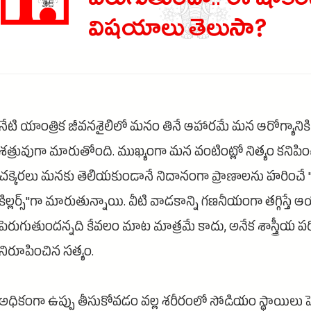
పెరుగుతుందా.. ఈ షాకిం
విషయాలు తెలుసా?
నేటి యాంత్రిక జీవనశైలిలో మనం తినే ఆహారమే మన ఆరోగ్యానికి 
శత్రువుగా మారుతోంది. ముఖ్యంగా మన వంటింట్లో నిత్యం కనిపించ
చక్కెరలు మనకు తెలియకుండానే నిదానంగా ప్రాణాలను హరించే "
కిల్లర్స్"గా మారుతున్నాయి. వీటి వాడకాన్ని గణనీయంగా తగ్గిస్తే ఆ
పెరుగుతుందన్నది కేవలం మాట మాత్రమే కాదు, అనేక శాస్త్రీయ 
నిరూపించిన సత్యం.
అధికంగా ఉప్పు తీసుకోవడం వల్ల శరీరంలో సోడియం స్థాయిలు పెర