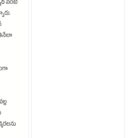
సర్
వంటి
నారు.
న
ినేలా
రంగా
ల్ల
ం
్కెరలను