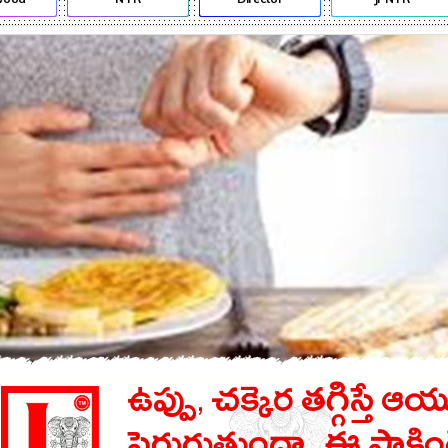
ఉప్పు, చక్కెర తగ్గిస్తే ఆయ