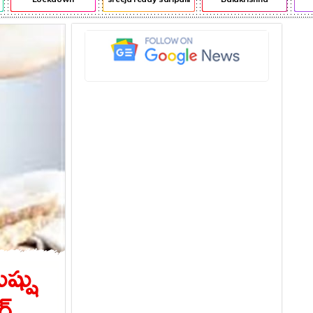
ుష్షు