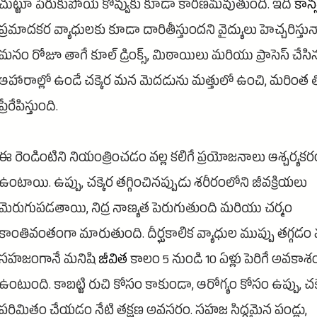
చుట్టూ పేరుకుపోయే కొవ్వుకు కూడా కారణమవుతుంది. ఇది
కాన్
ప్రమాదకర వ్యాధులకు కూడా దారితీస్తుందని వైద్యులు హెచ్చరిస్తున్
మనం రోజూ తాగే కూల్ డ్రింక్స్, మిఠాయిలు మరియు ప్రాసెస్ చేసి
ఆహారాల్లో ఉండే చక్కెర మన మెదడును మత్తులో ఉంచి, మరింత త
ప్రేరేపిస్తుంది.
ఈ రెండింటిని నియంత్రించడం వల్ల కలిగే ప్రయోజనాలు ఆశ్చర్యక
ఉంటాయి. ఉప్పు, చక్కెర తగ్గించినప్పుడు శరీరంలోని జీవక్రియలు
మెరుగుపడతాయి, నిద్ర నాణ్యత పెరుగుతుంది మరియు చర్మం
కాంతివంతంగా మారుతుంది. దీర్ఘకాలిక వ్యాధుల ముప్పు తగ్గడం వ
సహజంగానే మనిషి
జీవిత
కాలం 5 నుండి 10 ఏళ్లు పెరిగే అవకాశ
ఉంటుంది. కాబట్టి రుచి కోసం కాకుండా, ఆరోగ్యం కోసం ఉప్పు, చక
పరిమితం చేయడం నేటి తక్షణ అవసరం. సహజ సిద్ధమైన పండ్లు,