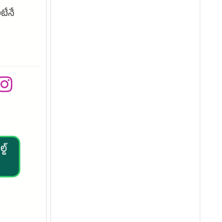
టేనే
్డ్