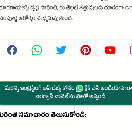
కూరగాయలపై దృష్టి సారించి, ఈ తెల్లటి శత్రువులకు దూరంగా ఉం
సంపూర్ణ ఆరోగ్యం సాధ్యమవుతుంది.
మరిన్ని ఇంట్రెస్టింగ్ అప్ డేట్స్ కోసం
క్లిక్ చేసి ఇండియాహెరాల
వాట్సాప్ చానెల్·ను ఫాలో అవ్వండి
మరింత సమాచారం తెలుసుకోండి: