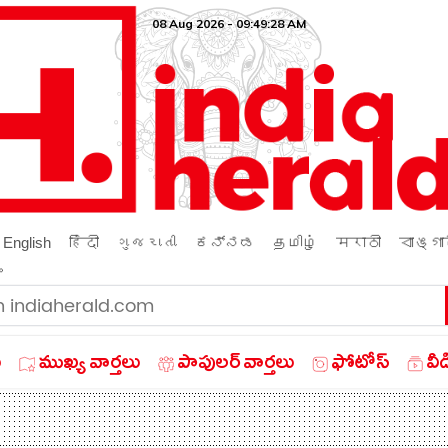
08 Aug 2026 - 09:49:29 AM
English
हिंदी
ગુજરાતી
ಕನ್ನಡ
தமிழ்
मराठी
বাঙ্গা
ം
ు
ముఖ్య వార్తలు
పాపులర్ వార్తలు
ఫోటోస్
వీ