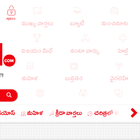
epass
ముఖ్య వార్తలు
బ్యూటీ
మంచిమాట
విజయం మీదే
వంటా వార్పు
హెల్త్
লী
మహిళ
బుల్లితెర
వైరలెహే
పాపులర్ వార్తలు
బుడుగు
వ్యంగ్యం
డియోస్
మహిళ
క్రీడా వార్తలు
చరిత్రలో ఈ రోజు
బిజినెస్
ఎడ్యుకేషన్
లైఫ్ స్టైల్