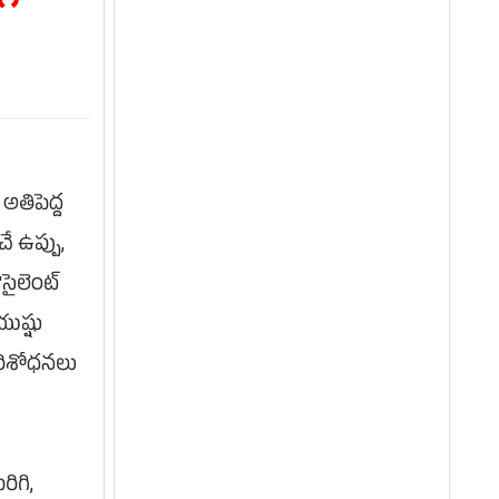
గ్
అతిపెద్ద
ే ఉప్పు,
సైలెంట్
యుష్షు
పరిశోధనలు
ిగి,