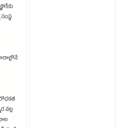
్రోక్‌కు
 సంస్థ
ారాల్లోనే
ిరోధకత
ర వల్ల
వాల