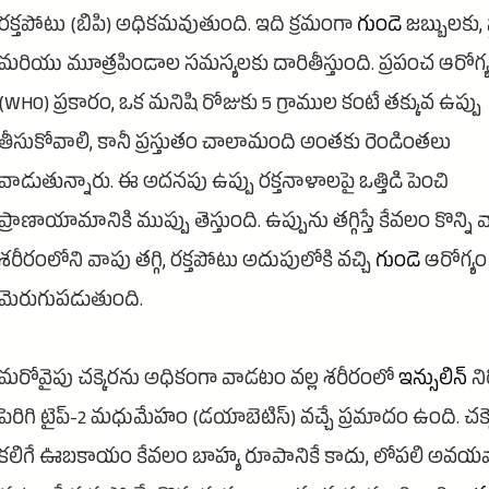
రక్తపోటు (బిపి) అధికమవుతుంది. ఇది క్రమంగా
గుండె
జబ్బులకు, స్ట
మరియు మూత్రపిండాల సమస్యలకు దారితీస్తుంది. ప్రపంచ ఆరోగ్య
(WHO) ప్రకారం, ఒక మనిషి రోజుకు 5 గ్రాముల కంటే తక్కువ ఉప్పు
తీసుకోవాలి, కానీ ప్రస్తుతం చాలామంది అంతకు రెండింతలు
వాడుతున్నారు. ఈ అదనపు ఉప్పు రక్తనాళాలపై ఒత్తిడి పెంచి
ప్రాణాయామానికి ముప్పు తెస్తుంది. ఉప్పును తగ్గిస్తే కేవలం కొన్ని వ
శరీరంలోని వాపు తగ్గి, రక్తపోటు అదుపులోకి వచ్చి
గుండె
ఆరోగ్యం
మెరుగుపడుతుంది.
మరోవైపు చక్కెరను అధికంగా వాడటం వల్ల శరీరంలో
ఇన్సులిన్
న
పెరిగి టైప్-2 మధుమేహం (డయాబెటిస్) వచ్చే ప్రమాదం ఉంది. చక్కె
కలిగే ఊబకాయం కేవలం బాహ్య రూపానికే కాదు, లోపలి అవయ