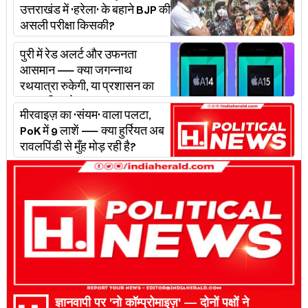
उत्तराखंड में 'हरेला' के बहाने BJP की
असली परीक्षा किसकी?
पुरी में रेड अलर्ट और उफनता
आसमान — क्या जगन्नाथ
रथयात्रा रुकेगी, या प्रशासन का
'प्लान बी' चलेगा?
मीरवाइज़ का 'संयम' वाला पलटा,
PoK में 9 लाशें — क्या हुर्रियत अब
रावलपिंडी से मुँह मोड़ रही है?
ज्ञानवापी पर 'नो कॉम्प्रोमाइज़' — दोनों पक्षों ने