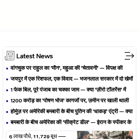
Latest News
वांगचुक पर राहुल का 'मौन', महुआ की 'चेतावनी' — विपक्ष की
एकता BJP का नैरेटिव बदलने से पहले बिखर रही है?
जयपुर में एक रिशफल, एक विवाद — भजनलाल सरकार में दो खेमों
की जंग अब छुपेगी कैसे?
1 फेक बिल, पूरे पंजाब का चक्का जाम — क्या 'ज़ीरो टॉलरेंस' में
अपनी ही यूनियनों से घिर गए भगवंत मान?
₹1200 करोड़ का 'पोषण भोज' कागजों पर, ज़मीन पर खाली थाली
— MP के बच्चों का निवाला कौन निगल रहा है?
होर्मुज़ पर अमेरिकी बमबारी के बीच पुतिन की 'धाकड़' एंट्री — क्या
ट्रंप-ईरान की जंग अब महायुद्ध बनेगी?
बमबारी के बीच अमेरिका की 'सीक्रेट डील' — ईरान के स्पीकर के
खुलासे ने असली खेल बेनक़ाब किया?
6 लाख पौधे, 11,729 बूथ —