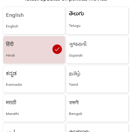
తెలుగు
English
Telugu
English
हिंदी
ગુજરાતી
Hindi
Gujarati
ಕನ್ನಡ
தமிழ்
Kannada
Tamil
मराठी
বাঙ্গালী
Marathi
Bengali
اردو
മലയാളം