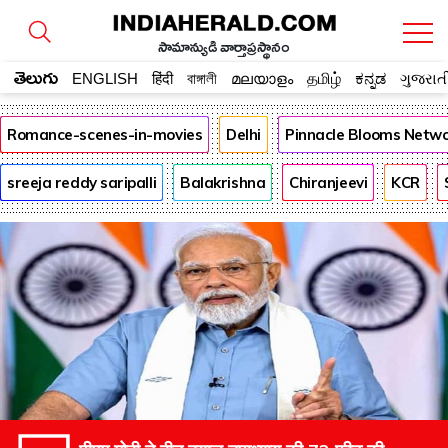
సామాన్యుడి వార్తాప్రస్థానం
తెలుగు
ENGLISH
हिंदी
বাঙ্গালী
മലയാളം
தமிழ்
ಕನ್ನಡ
ગુજરાત
Romance-scenes-in-movies
Delhi
Pinnacle Blooms Netw
sreeja reddy saripalli
Balakrishna
Chiranjeevi
KCR