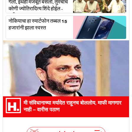
गेलो, इथंही मजबूत बसलो, तुमचाच
कोणी ज्योतिरादित्य शिंदे होईल -
अजित पवार
नोकियाचा हा स्मार्टफोन तब्बल 15
हजारांनी झाला स्वस्त
मी संविधानाच्या मर्यादेत राहूनच बोललोय, माफी मागणार
नाही – वारीस पठाण