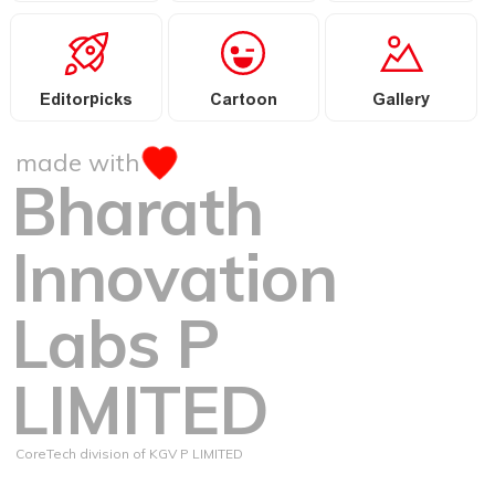
Editorpicks
Cartoon
Gallery
made with
Bharath
Innovation
Labs P
LIMITED
CoreTech division of KGV P LIMITED