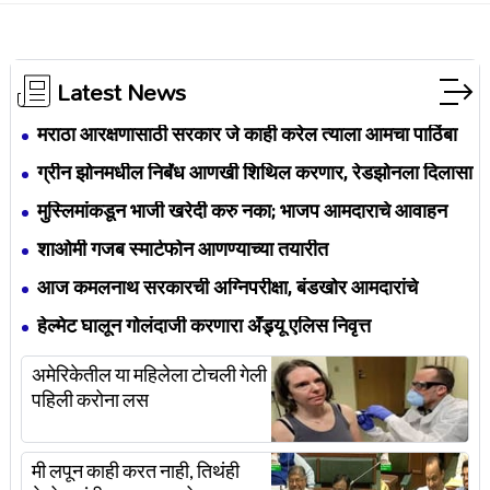
Latest News
मराठा आरक्षणासाठी सरकार जे काही करेल त्याला आमचा पाठिंबा
असेल- देवेंद्र फडणवीस
ग्रीन झोनमधील निर्बंध आणखी शिथिल करणार, रेडझोनला दिलासा
नाही - मुख्यमंत्री उद्धव ठाकरे
मुस्लिमांकडून भाजी खरेदी करु नका; भाजप आमदाराचे आवाहन
शाओमी गजब स्मार्टफोन आणण्याच्या तयारीत
आज कमलनाथ सरकारची अग्निपरीक्षा, बंडखोर आमदारांचे
राजीनामे स्वीकारले
हेल्मेट घालून गोलंदाजी करणारा अँड्र्यू एलिस निवृत्त
अमेरिकेतील या महिलेला टोचली गेली
पहिली करोना लस
मी लपून काही करत नाही, तिथंही