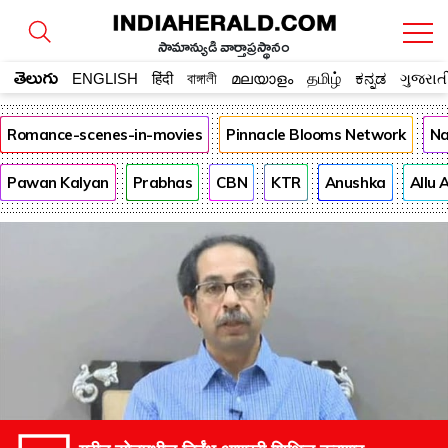
సామాన్యుడి వార్తాప్రస్థానం
తెలుగు
ENGLISH
हिंदी
বাঙ্গালী
മലയാളം
தமிழ்
ಕನ್ನಡ
ગુજરાત
Romance-scenes-in-movies
Pinnacle Blooms Network
Na
Pawan Kalyan
Prabhas
CBN
KTR
Anushka
Allu 