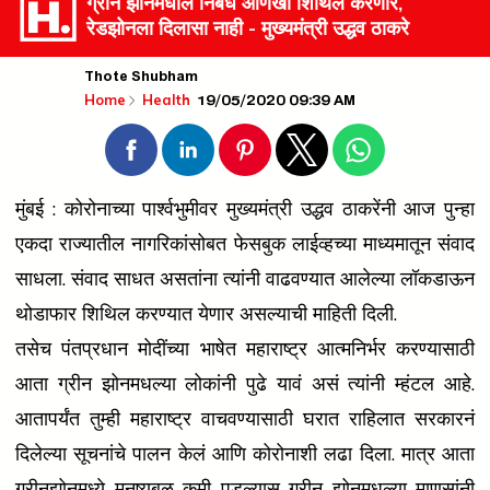
ग्रीन झोनमधील निर्बंध आणखी शिथिल करणार,
रेडझोनला दिलासा नाही - मुख्यमंत्री उद्धव ठाकरे
Thote Shubham
19/05/2020 09:39 AM
Home
Health
मुंबई :
कोरोनाच्या पार्श्वभुमीवर मुख्यमंत्री उद्धव ठाकरेंनी आज पुन्हा
एकदा राज्यातील नागरिकांसोबत फेसबुक लाईव्हच्या माध्यमातून संवाद
साधला. संवाद साधत असतांना त्यांनी वाढवण्यात आलेल्या लॉकडाऊन
थोडाफार शिथिल करण्यात येणार असल्याची माहिती दिली.
तसेच पंतप्रधान मोदींच्या भाषेत महाराष्ट्र आत्मनिर्भर करण्यासाठी
आता ग्रीन झोनमधल्या लोकांनी पुढे यावं असं त्यांनी म्हंटल आहे.
आतापर्यंत तुम्ही महाराष्ट्र वाचवण्यासाठी घरात राहिलात सरकारनं
दिलेल्या सूचनांचे पालन केलं आणि कोरोनाशी लढा दिला. मात्र आता
ग्रीनझोनमध्ये मनुष्यबळ कमी पडल्यास ग्रीन झोनमधल्या माणसांनी