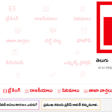
బ్రేకింగ్
రాజకీయాలు
సినిమాలు
తాజా వార్తలు
డబ్బే డబ్బు
ఫోటోస్
తెలుగు
వీడియోస్
ఎమ్మెల్యే ప్రోగ్రెస్
മലയാള
ఎడిటోరియల్
క్రీడా వార్తలు
బంగారం
బ్రేకింగ్
రాజకీయాలు
సినిమాలు
తాజా వార్తల
ీనికి అసలు కారణం ఎవరు?
ప్రముఖ నటుడు ప్రదీప్ రావత్ కన్నుమూత..
చరిత్రలో ఈ రోజు
నేరాలు
ఆటో