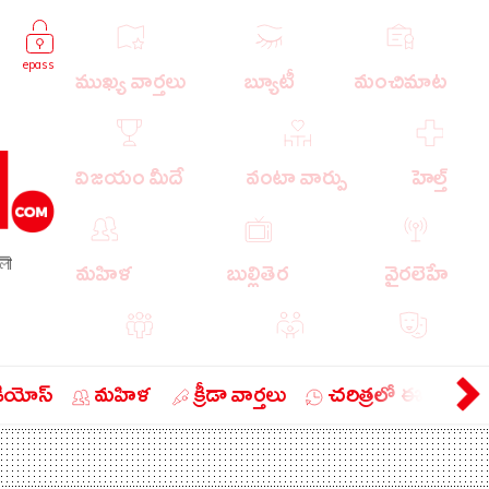
epass
ముఖ్య వార్తలు
బ్యూటీ
మంచిమాట
విజయం మీదే
వంటా వార్పు
హెల్త్
লী
మహిళ
బుల్లితెర
వైరలెహే
పాపులర్ వార్తలు
బుడుగు
వ్యంగ్యం
డియోస్
మహిళ
క్రీడా వార్తలు
చరిత్రలో ఈ రోజు
బిజినెస్
ఎడ్యుకేషన్
లైఫ్ స్టైల్