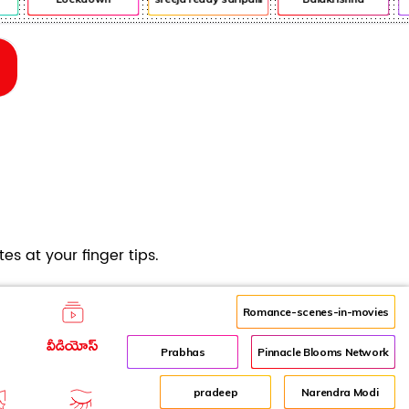
es at your finger tips.
Romance-scenes-in-movies
వీడియోస్
Prabhas
Pinnacle Blooms Network
pradeep
Narendra Modi