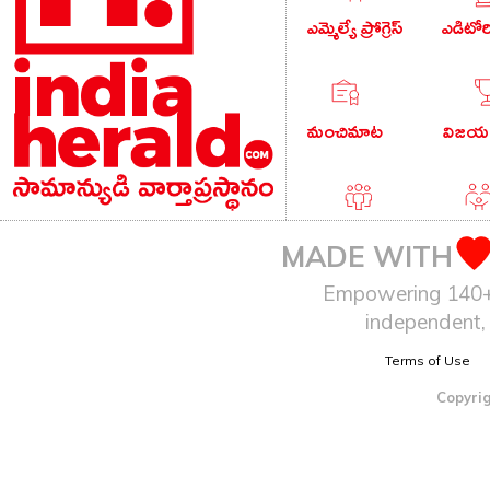
ఎమ్మెల్యే ప్రోగ్రెస్
ఎడిటో
మంచిమాట
విజయం
పాపులర్ వార్తలు
బుడు
MADE WITH
Empowering 140+ I
independent, 
ఆటో
Terms of Use
Copyrig