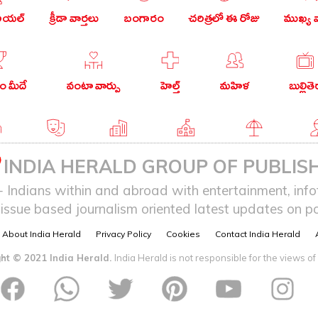
రియల్
క్రీడా వార్తలు
బంగారం
చరిత్రలో ఈ రోజు
ముఖ్య వ
 మీదే
వంటా వార్పు
హెల్త్
మహిళ
బుల్లితె
గు
వ్యంగ్యం
బిజినెస్
ఎడ్యుకేషన్
లైఫ్ స్టైల్
ఎన్
INDIA HERALD GROUP OF PUBLISH
ndians within and abroad with entertainment, infot
issue based journalism oriented latest updates on pol
About India Herald
Privacy Policy
Cookies
Contact India Herald
ht © 2021 India Herald.
India Herald is not responsible for the views of