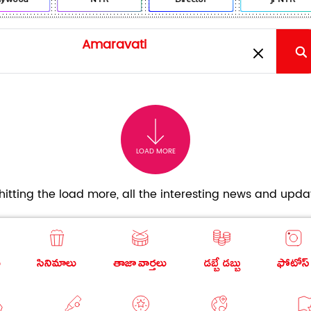
LOAD MORE
itting the load more, all the interesting news and updat
ు
సినిమాలు
తాజా వార్తలు
డబ్బే డబ్బు
ఫోటోస్