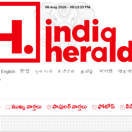
06 Aug 2026 - 08:13:23 PM
English
हिंदी
ગુજરાતી
ಕನ್ನಡ
தமிழ்
मराठी
বাঙ্গা
ം
ు
ముఖ్య వార్తలు
పాపులర్ వార్తలు
ఫోటోస్
వీ