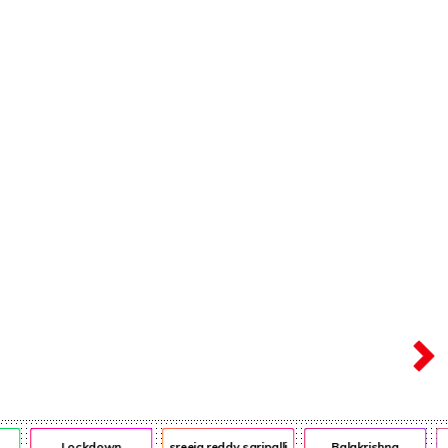
ఎన్ఆర్ఐ
ఎడ్యుకేషన్
Lockdown
sreeja reddy saripalli
Balakrishna