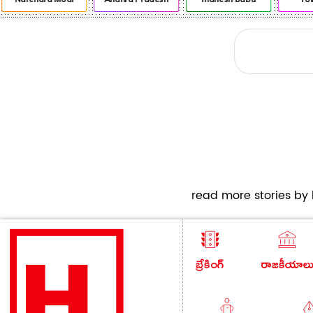
read more stories by h
బ్రేకింగ్
రాజకీయాల