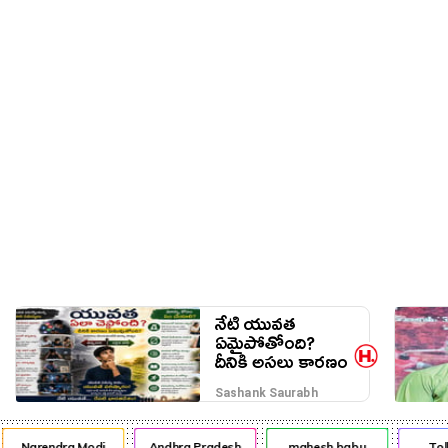
నేరాలు
ఆటో
వంటా వార్పు
నేటి యువత
ఏమైపోతోంది?
దీనికి అసలు కారణం
ఎవరు?
Sashank Saurabh
Narendra Modi
Andhra Pradesh
mahesh babu
Tol