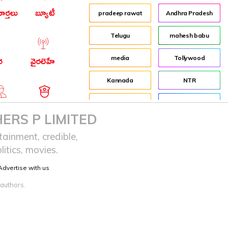
ార్తలు
బ్యూటీ
pradeep rawat
Andhra Pradesh
Telugu
mahesh babu
media
Tollywood
ర
వైరలెహే
Kannada
NTR
job
Director
ఆర్ఐ
నేరాలు
ERS P LIMITED
Shakti
Jr NTR
ainment, credible,
itics, movies.
Audience
Lockdown
Advertise with us
sreeja reddy saripalli
Balakrishna
 authors.
Chiranjeevi
KCR
Samantha
Pawan Kalyan