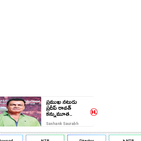
ప్రముఖ నటుడు
ప్రదీప్ రావత్
కన్నుమూత..
Sashank Saurabh
lywood
NTR
Director
Jr NTR