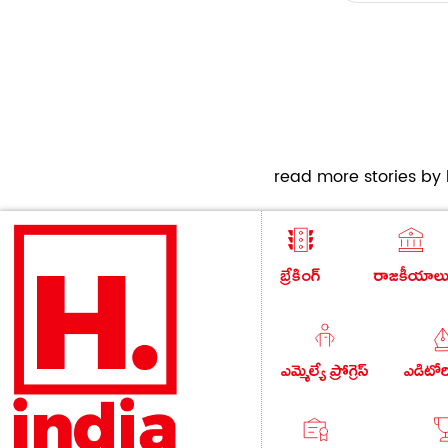
read more stories by h
బ్రేకింగ్
రాజకీయాల
ఎమ్మెల్యే ప్రోగ్రెస్
ఎడిటో