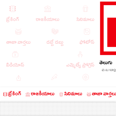
బ్రేకింగ్
రాజకీయాలు
సినిమాలు
తాజా వార్తలు
డబ్బే డబ్బు
ఫోటోస్
తెలుగు
వీడియోస్
ఎమ్మెల్యే ప్రోగ్రెస్
മലയാള
ఎడిటోరియల్
క్రీడా వార్తలు
బంగారం
బ్రేకింగ్
రాజకీయాలు
సినిమాలు
తాజా వార్తల
చరిత్రలో ఈ రోజు
నేరాలు
ఆటో