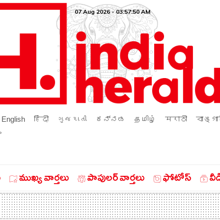
07 Aug 2026 - 03:57:51 AM
English
हिंदी
ગુજરાતી
ಕನ್ನಡ
தமிழ்
मराठी
বাঙ্গা
ം
ు
ముఖ్య వార్తలు
పాపులర్ వార్తలు
ఫోటోస్
వీ