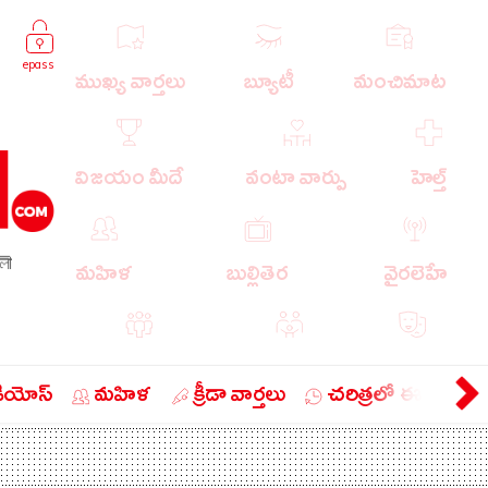
epass
ముఖ్య వార్తలు
బ్యూటీ
మంచిమాట
విజయం మీదే
వంటా వార్పు
హెల్త్
লী
మహిళ
బుల్లితెర
వైరలెహే
పాపులర్ వార్తలు
బుడుగు
వ్యంగ్యం
డియోస్
మహిళ
క్రీడా వార్తలు
చరిత్రలో ఈ రోజు
బిజినెస్
ఎడ్యుకేషన్
లైఫ్ స్టైల్