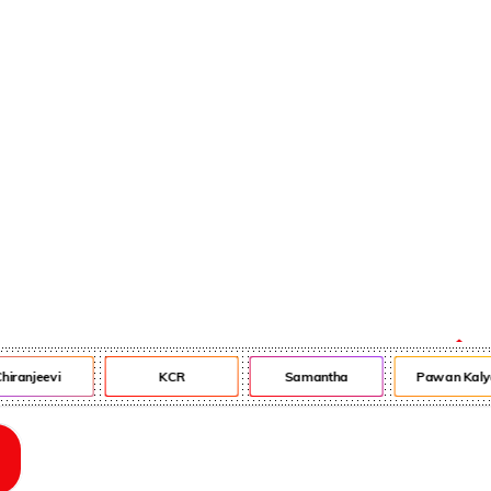
ఎన్ఆర్ఐ
ఎడ్యుకేషన్
iranjeevi
KCR
Samantha
Pawan Kaly