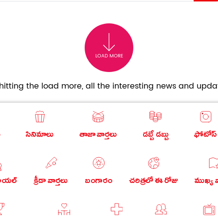
LOAD MORE
itting the load more, all the interesting news and updat
ు
సినిమాలు
తాజా వార్తలు
డబ్బే డబ్బు
ఫోటోస్
రియల్
క్రీడా వార్తలు
బంగారం
చరిత్రలో ఈ రోజు
ముఖ్య వ