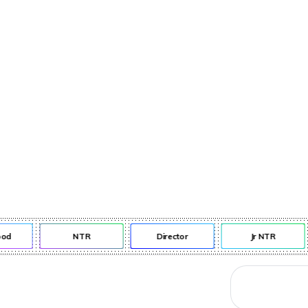
నేరాలు
ఆటో
వంటా వార్పు
od
NTR
Director
Jr NTR