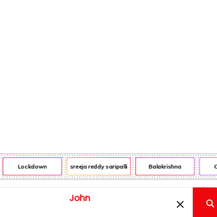
Lockdown
sreeja reddy saripalli
Balakrishna
Ch