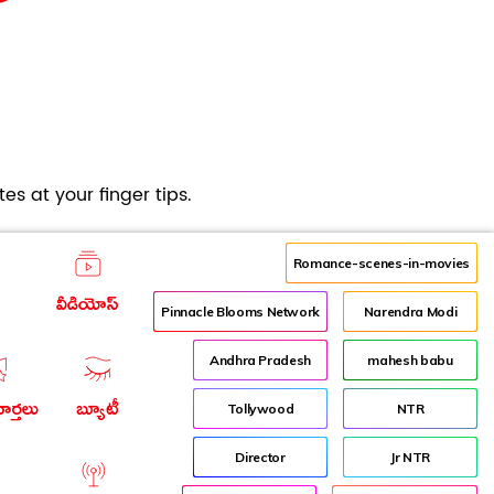
es at your finger tips.
Romance-scenes-in-movies
వీడియోస్
Pinnacle Blooms Network
Narendra Modi
Andhra Pradesh
mahesh babu
ార్తలు
బ్యూటీ
Tollywood
NTR
Director
Jr NTR