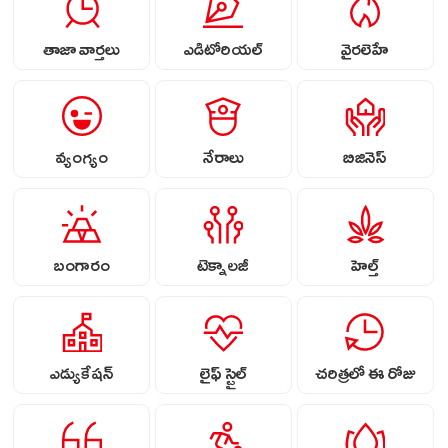
తాజా వార్తలు
ఎడిటోరియల్
వైరలెహే
వ్యంగ్యం
నేరాలు
బిజినెస్
బంగారం
టెక్నాలజీ
హెల్త్
ఎడ్యుకేషన్
లైఫ్ స్టైల్
చరిత్రలో ఈ రోజు