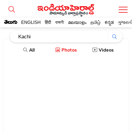
సామాన్యుడి వార్తాప్రస్థానం
తెలుగు
ENGLISH
हिंदी
বাঙ্গালী
മലയാളം
தமிழ்
ಕನ್ನಡ
ગુજરાત
All
Photos
Videos