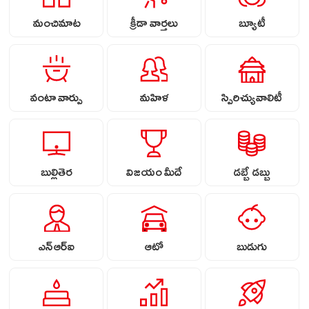
మంచిమాట
క్రీడా వార్తలు
బ్యూటీ
వంటా వార్పు
మహిళ
స్పిరిచ్యువాలిటీ
బుల్లితెర
విజయం మీదే
డబ్బే డబ్బు
ఎన్ఆర్ఐ
ఆటో
బుడుగు