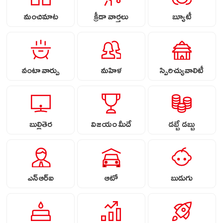
మంచిమాట
క్రీడా వార్తలు
బ్యూటీ
వంటా వార్పు
మహిళ
స్పిరిచ్యువాలిటీ
బుల్లితెర
విజయం మీదే
డబ్బే డబ్బు
ఎన్ఆర్ఐ
ఆటో
బుడుగు