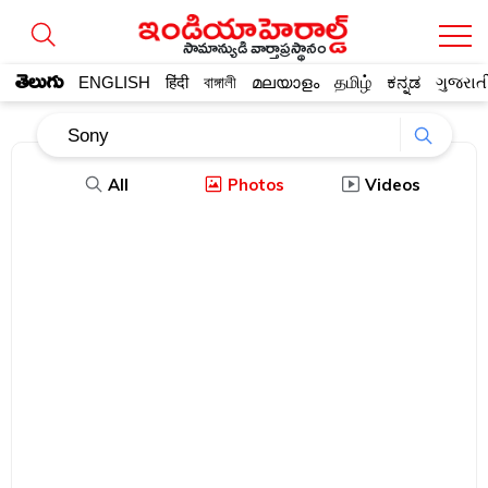
సామాన్యుడి వార్తాప్రస్థానం
తెలుగు
ENGLISH
हिंदी
বাঙ্গালী
മലയാളം
தமிழ்
ಕನ್ನಡ
ગુજરાત
All
Photos
Videos