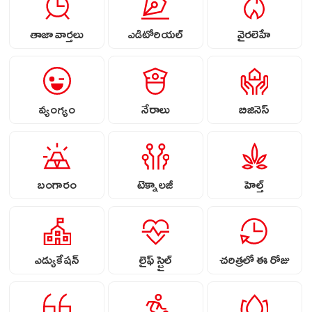
తాజా వార్తలు
ఎడిటోరియల్
వైరలెహే
వ్యంగ్యం
నేరాలు
బిజినెస్
బంగారం
టెక్నాలజీ
హెల్త్
ఎడ్యుకేషన్
లైఫ్ స్టైల్
చరిత్రలో ఈ రోజు