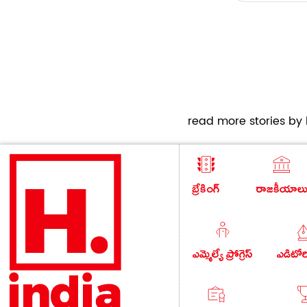
read more stories by h
బ్రేకింగ్
రాజకీయాల
ఎమ్మెల్యే ప్రోగ్రెస్
ఎడిటో