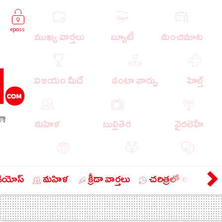
epass
ముఖ్య వార్తలు
బ్యూటీ
మంచిమాట
విజయం మీదే
వంటా వార్పు
హెల్త్
লী
మహిళ
బుల్లితెర
వైరలెహే
పాపులర్ వార్తలు
బుడుగు
వ్యంగ్యం
డియోస్
మహిళ
క్రీడా వార్తలు
చరిత్రలో ఈ రోజు
బిజినెస్
ఎడ్యుకేషన్
లైఫ్ స్టైల్