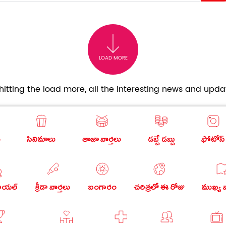
LOAD MORE
itting the load more, all the interesting news and updat
ు
సినిమాలు
తాజా వార్తలు
డబ్బే డబ్బు
ఫోటోస్
రియల్
క్రీడా వార్తలు
బంగారం
చరిత్రలో ఈ రోజు
ముఖ్య వ