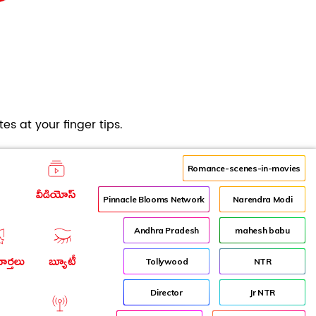
es at your finger tips.
Romance-scenes-in-movies
వీడియోస్
Pinnacle Blooms Network
Narendra Modi
Andhra Pradesh
mahesh babu
ార్తలు
బ్యూటీ
Tollywood
NTR
Director
Jr NTR