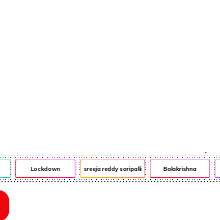
ఎన్ఆర్ఐ
ఎడ్యుకేషన్
Lockdown
sreeja reddy saripalli
Balakrishna