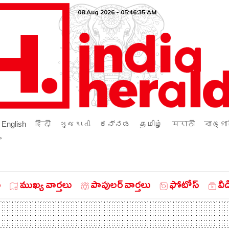
08 Aug 2026 - 05:46:35 AM
English
हिंदी
ગુજરાતી
ಕನ್ನಡ
தமிழ்
मराठी
বাঙ্গা
ം
ు
ముఖ్య వార్తలు
పాపులర్ వార్తలు
ఫోటోస్
వీ