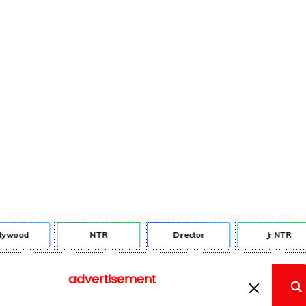
lywood
NTR
Director
Jr NTR