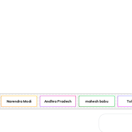
నేరాలు
ఆటో
వంటా వార్పు
Narendra Modi
Andhra Pradesh
mahesh babu
Tol