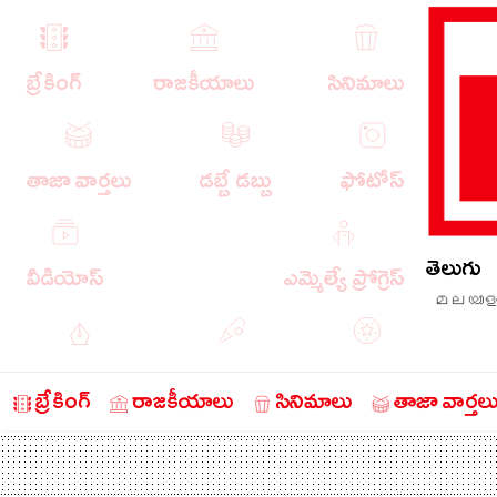
బ్రేకింగ్
రాజకీయాలు
సినిమాలు
తాజా వార్తలు
డబ్బే డబ్బు
ఫోటోస్
తెలుగు
వీడియోస్
ఎమ్మెల్యే ప్రోగ్రెస్
മലയാള
ఎడిటోరియల్
క్రీడా వార్తలు
బంగారం
బ్రేకింగ్
రాజకీయాలు
సినిమాలు
తాజా వార్తల
చరిత్రలో ఈ రోజు
నేరాలు
ఆటో