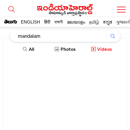
సామాన్యుడి వార్తాప్రస్థానం
తెలుగు
ENGLISH
हिंदी
বাঙ্গালী
മലയാളം
தமிழ்
ಕನ್ನಡ
ગુજરાત
All
Photos
Videos