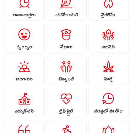
తాజా వార్తలు
ఎడిటోరియల్
వైరలెహే
వ్యంగ్యం
నేరాలు
బిజినెస్
బంగారం
టెక్నాలజీ
హెల్త్
ఎడ్యుకేషన్
లైఫ్ స్టైల్
చరిత్రలో ఈ రోజు