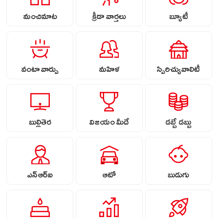
మంచిమాట
క్రీడా వార్తలు
బ్యూటీ
వంటా వార్పు
మహిళ
స్పిరిచ్యువాలిటీ
బుల్లితెర
విజయం మీదే
డబ్బే డబ్బు
ఎన్ఆర్ఐ
ఆటో
బుడుగు