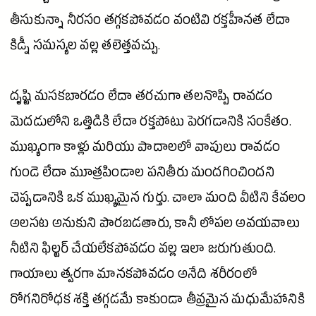
తీసుకున్నా నీరసం తగ్గకపోవడం వంటివి రక్తహీనత లేదా
కిడ్నీ సమస్యల వల్ల తలెత్తవచ్చు.
దృష్టి మసకబారడం లేదా తరచుగా తలనొప్పి రావడం
మెదడులోని ఒత్తిడికి లేదా రక్తపోటు పెరగడానికి సంకేతం.
ముఖ్యంగా కాళ్లు మరియు పాదాలలో వాపులు రావడం
గుండె
లేదా మూత్రపిండాల పనితీరు మందగించిందని
చెప్పడానికి ఒక ముఖ్యమైన గుర్తు. చాలా మంది వీటిని కేవలం
అలసట అనుకుని పొరబడతారు, కానీ లోపల అవయవాలు
నీటిని ఫిల్టర్ చేయలేకపోవడం వల్ల ఇలా జరుగుతుంది.
గాయాలు త్వరగా మానకపోవడం అనేది శరీరంలో
రోగనిరోధక
శక్తి
తగ్గడమే కాకుండా తీవ్రమైన మధుమేహానికి