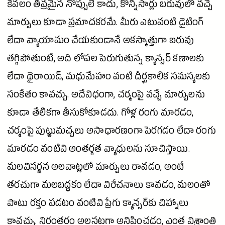
కేవలం తీవ్రమైన నొప్పులే కాదు, కొన్నిసార్లు బరువులో వచ్చే
మార్పులు కూడా ప్రమాదకరమే. మీరు ఎటువంటి డైటింగ్
లేదా వ్యాయామం చేయకుండానే అకస్మాత్తుగా బరువు
తగ్గిపోతుంటే, అది లోపల పెరుగుతున్న
క్యాన్సర్
కణాలకు
లేదా థైరాయిడ్, మధుమేహం వంటి దీర్ఘకాలిక సమస్యలకు
సంకేతం కావచ్చు. అదేవిధంగా, చర్మంపై వచ్చే మార్పులను
కూడా తేలికగా తీసుకోకూడదు. గోళ్ల రంగు మారడం,
చర్మంపై పుట్టుమచ్చలు అసాధారణంగా పెరగడం లేదా రంగు
మారడం వంటివి అంతర్గత వ్యాధులను సూచిస్తాయి.
మలవిసర్జన అలవాట్లలో మార్పులు రావడం, అంటే
తరచుగా మలబద్ధకం లేదా విరేచనాలు కావడం, మలంతో
పాటు రక్తం పడటం వంటివి ప్రేగు క్యాన్సర్‌కు చిహ్నాలు
కావచ్చు. నిరంతరం అలసటగా అనిపించడం, ఎంత విశ్రాంతి