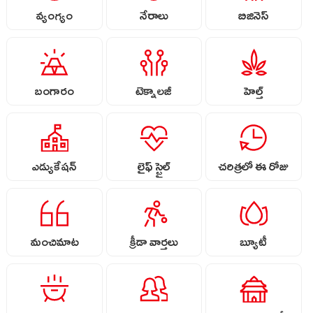
వ్యంగ్యం
నేరాలు
బిజినెస్
బంగారం
టెక్నాలజీ
హెల్త్
ఎడ్యుకేషన్
లైఫ్ స్టైల్
చరిత్రలో ఈ రోజు
మంచిమాట
క్రీడా వార్తలు
బ్యూటీ