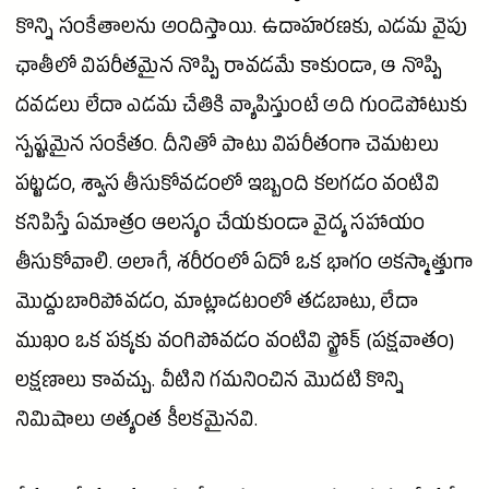
కొన్ని సంకేతాలను అందిస్తాయి. ఉదాహరణకు, ఎడమ వైపు
ఛాతీలో విపరీతమైన నొప్పి రావడమే కాకుండా, ఆ నొప్పి
దవడలు లేదా ఎడమ చేతికి వ్యాపిస్తుంటే అది గుండెపోటుకు
స్పష్టమైన సంకేతం. దీనితో పాటు విపరీతంగా చెమటలు
పట్టడం, శ్వాస తీసుకోవడంలో ఇబ్బంది కలగడం వంటివి
కనిపిస్తే ఏమాత్రం ఆలస్యం చేయకుండా వైద్య సహాయం
తీసుకోవాలి. అలాగే, శరీరంలో ఏదో ఒక భాగం అకస్మాత్తుగా
మొద్దుబారిపోవడం, మాట్లాడటంలో తడబాటు, లేదా
ముఖం ఒక పక్కకు వంగిపోవడం వంటివి స్ట్రోక్ (పక్షవాతం)
లక్షణాలు కావచ్చు. వీటిని గమనించిన మొదటి కొన్ని
నిమిషాలు అత్యంత కీలకమైనవి.