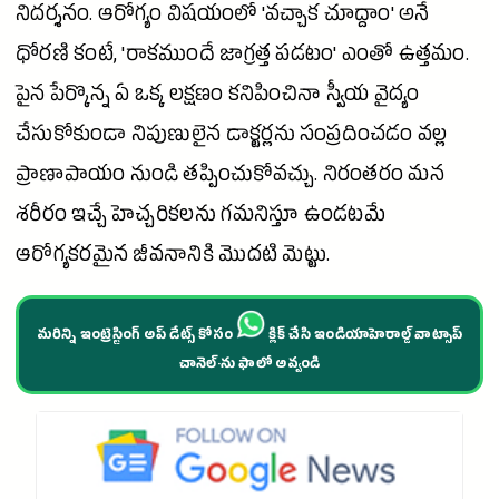
నిదర్శనం. ఆరోగ్యం విషయంలో 'వచ్చాక చూద్దాం' అనే
ధోరణి కంటే, 'రాకముందే జాగ్రత్త పడటం' ఎంతో ఉత్తమం.
పైన పేర్కొన్న ఏ ఒక్క లక్షణం కనిపించినా స్వీయ వైద్యం
చేసుకోకుండా నిపుణులైన డాక్టర్లను సంప్రదించడం వల్ల
ప్రాణాపాయం నుండి తప్పించుకోవచ్చు. నిరంతరం మన
శరీరం ఇచ్చే హెచ్చరికలను గమనిస్తూ ఉండటమే
ఆరోగ్యకరమైన జీవనానికి మొదటి మెట్టు.
మరిన్ని ఇంట్రెస్టింగ్ అప్ డేట్స్ కోసం
క్లిక్ చేసి ఇండియాహెరాల్డ్ వాట్సాప్
చానెల్·ను ఫాలో అవ్వండి