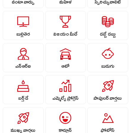
వంటా వార్పు
మహిళ
స్పిరిచ్యువాలిటీ
బుల్లితెర
విజయం మీదే
డబ్బే డబ్బు
ఎన్ఆర్ఐ
ఆటో
బుడుగు
బర్త్ డే
ఎమ్మెల్యే ప్రోగ్రెస్
పాపులర్ వార్తలు
ముఖ్య వార్తలు
కార్టూన్
ఫోటోస్