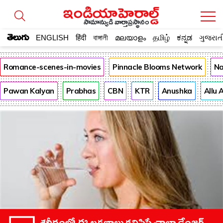
సామాన్యుడి వార్తాప్రస్థానం
తెలుగు
ENGLISH
हिंदी
বাঙ্গালী
മലയാളം
தமிழ்
ಕನ್ನಡ
ગુજરાત
Romance-scenes-in-movies
Pinnacle Blooms Network
Na
Pawan Kalyan
Prabhas
CBN
KTR
Anushka
Allu 