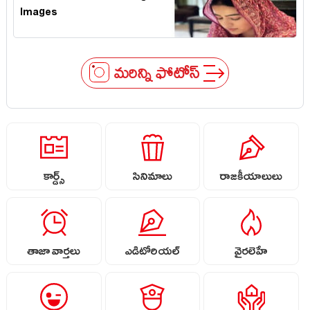
Images
మరిన్ని ఫోటోస్
కార్డ్స్
సినిమాలు
రాజకీయాలులు
తాజా వార్తలు
ఎడిటోరియల్
వైరలెహే