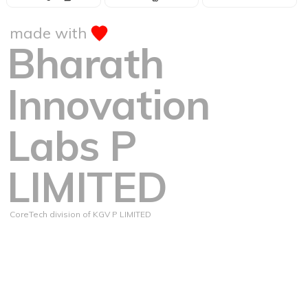
made with
Bharath
Innovation
Labs P
LIMITED
CoreTech division of KGV P LIMITED