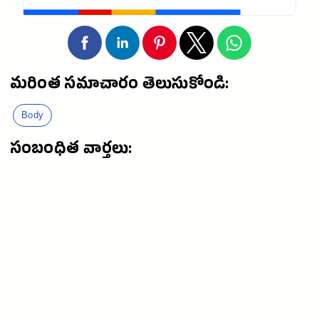
మరింత సమాచారం తెలుసుకోండి:
Body
సంబంధిత వార్తలు: