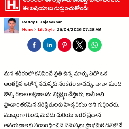
శరీరంలో ఈ లక్షణాలు కనిపిస్తే చాలా డేంజర్..
ఈ విషయాలు గుర్తుంచుకోండి!
Reddy P Rajasekhar
25/04/2026 07:28 AM
Home
LifeStyle
మన శరీరంలో కనిపించే ప్రతి చిన్న మార్పు ఏదో ఒక
అంతర్లీన ఆరోగ్య సమస్యకు సంకేతం కావచ్చు. చాలా మంది
కొన్ని రకాల లక్షణాలను నిర్లక్ష్యం చేస్తారు, కానీ అవి
ప్రాణాంతకమైన పరిస్థితులకు హెచ్చరికలు అని గుర్తించరు.
ముఖ్యంగా
గుండె
, మెదడు మరియు ఇతర ప్రధాన
అవయవాలకు సంబంధించిన సమస్యలు ప్రాథమిక దశలోనే