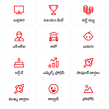
బుల్లితెర
విజయం మీదే
డబ్బే డబ్బు
ఎన్ఆర్ఐ
ఆటో
బుడుగు
బర్త్ డే
ఎమ్మెల్యే ప్రోగ్రెస్
పాపులర్ వార్తలు
ముఖ్య వార్తలు
కార్టూన్
ఫోటోస్