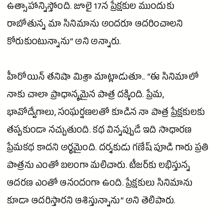
ఉత్సాహాన్నిస్తోంది. జూలై 17న ప్రేక్షకుల ముందుకు
రాబోతున్న మా సినిమాను అందరూ ఆదరించాలని
కోరుకుంటున్నాను” అని అన్నారు.
హీరోయిన్
తనిషా
మిశ్రా మాట్లాడుతూ.. “ఈ సినిమాలో
నాకు చాలా ప్రాధాన్యమైన పాత్ర దక్కింది.
ప్రేమ
,
భావోద్వేగాలు, సంఘర్షణలతో కూడిన నా పాత్ర ప్రేక్షకులకు
తప్పకుండా నచ్చుతుంది. కథ విన్నప్పుడే ఇది సాధారణ
ప్రేమకథ కాదని అర్థమైంది. దర్శకుడు గణేష్ పూడి గారు ప్రతి
పాత్రను ఎంతో బలంగా మలిచారు. టీజర్‌కు లభిస్తున్న
ఆదరణ ఎంతో ఆనందంగా ఉంది. ప్రేక్షకులు సినిమాను
కూడా ఆదరిస్తారని ఆశిస్తున్నాను” అని తెలిపారు.