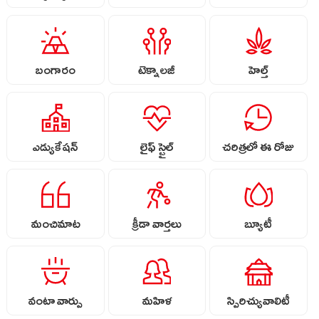
బంగారం
టెక్నాలజీ
హెల్త్
ఎడ్యుకేషన్
లైఫ్ స్టైల్
చరిత్రలో ఈ రోజు
మంచిమాట
క్రీడా వార్తలు
బ్యూటీ
వంటా వార్పు
మహిళ
స్పిరిచ్యువాలిటీ