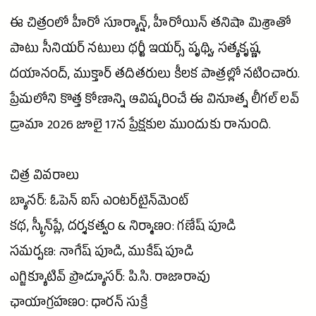
ఈ చిత్రంలో
హీరో
సూర్యాన్ష్,
హీరోయిన్
తనిషా
మిశ్రాతో
పాటు సీనియర్ నటులు థర్టీ ఇయర్స్ పృథ్వి, సత్యకృష్ణ,
దయానంద్, ముక్తార్ తదితరులు కీలక పాత్రల్లో నటించారు.
ప్రేమలోని కొత్త కోణాన్ని ఆవిష్కరించే ఈ వినూత్న లీగల్
లవ్
డ్రామా 2026 జూలై 17న ప్రేక్షకుల ముందుకు రానుంది.
చిత్ర వివరాలు
బ్యానర్: ఓపెన్ ఐస్ ఎంటర్‌టైన్‌మెంట్‌
కథ, స్క్రీన్‌ప్లే, దర్శకత్వం & నిర్మాణం: గణేష్ పూడి
సమర్పణ:
నాగేష్
పూడి, ముకేష్ పూడి
ఎగ్జిక్యూటివ్ ప్రొడ్యూసర్: పి.సి. రాజారావు
ఛాయాగ్రహణం: ధారన్ సుక్రే