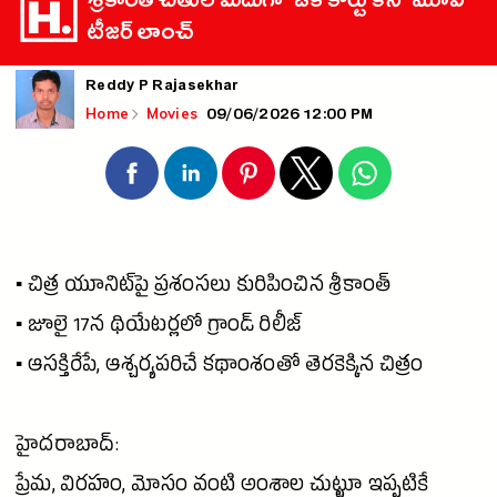
శ్రీకాంత్ చేతుల మీదుగా ‘ఒక కోర్టు కేస్’ మూవీ
టీజర్ లాంచ్
Reddy P Rajasekhar
09/06/2026 12:00 PM
Home
Movies
▪️ చిత్ర యూనిట్‌పై ప్రశంసలు కురిపించిన శ్రీకాంత్
▪️ జూలై 17న థియేటర్లలో గ్రాండ్ రిలీజ్
▪️ ఆసక్తిరేపే, ఆశ్చర్యపరిచే కథాంశంతో తెరకెక్కిన చిత్రం
హైదరాబాద్:
ప్రేమ, విరహం, మోసం వంటి అంశాల చుట్టూ ఇప్పటికే