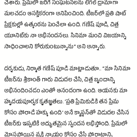
చేశారు. ప్రేమలో జరిగే సంఘటనలను లీగల్ డ్రామాగా
మలచడం ఆసక్తికరంగా అనిపించింది. టీజర్‌లో ప్రతి షాట్
ప్రేక్షకుల్లో ఉత్కంఠను పెంచేలా ఉంది. గణేష్ పూడి, చిత్ర
యూనిట్‌కు నా అభినందనలు.
సినిమా
మంచి విజయాన్ని
సాధించాలని కోరుకుంటున్నాను” అని అన్నారు.
దర్శకుడు,
నిర్మాత
గణేష్ పూడి మాట్లాడుతూ.. “మా
సినిమా
టీజర్‌ను
శ్రీకాంత్
గారు విడుదల చేసి, చిత్ర బృందాన్ని
అభినందించడం ఎంతో ఆనందంగా ఉంది. ఆయనకు మా
హృదయపూర్వక కృతజ్ఞతలు. ‘ప్రతి ప్రేమికుడికి తన
ప్రేమ
కోసం పోరాడే హక్కు ఉంది’ అనే క్యాప్షన్‌తో విడుదల చేసిన
టీజర్‌కు ఇప్పటికే అద్భుతమైన స్పందన లభిస్తోంది. ప్రేమలో
మోసపోయిన వ్యక్తి న్యాయం కోసం చేసే పోరాటాన్ని