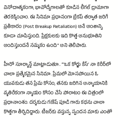
వినోదాత్మకంగా, భావోద్వేగాలతో కూడిన లీగల్ డ్రామాగా
తెరకెక్కించాం. ఈ
సినిమా
ప్రధానంగా బ్రేకప్ తర్వాత జరిగే
ప్రతీకారం (Post Breakup Retaliation) అనే అంశాన్ని
కూడా చూపిస్తుంది. ప్రేక్షకులకు ఇది కొత్త అనుభూతిని
అందిస్తుందనే నమ్మకం ఉంది” అని తెలిపారు.
హీరో సూర్యాన్ష్ మాట్లాడుతూ.. “‘ఒక కోర్టు కేస్’ నా కెరీర్‌లో
చాలా ప్రత్యేకమైన సినిమా. ప్రేమలో మోసపోయిన ఓ
యువకుడు తన
ప్రేమ
కోసం, తనకు జరిగిన అన్యాయానికి
వ్యతిరేకంగా న్యాయం కోసం చేసే పోరాటం ఈ చిత్రంలో
ప్రధానాంశం. దర్శకుడు గణేష్ పూడి గారు కథను చాలా
కొత్తగా తీర్చిదిద్దారు. టీజర్‌కు వస్తున్న స్పందన మాకు ఎంతో