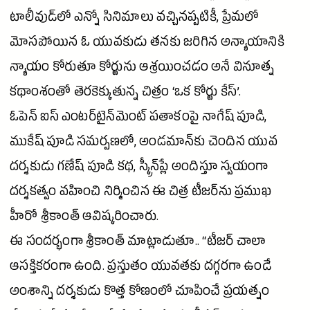
టాలీవుడ్‌లో ఎన్నో సినిమాలు వచ్చినప్పటికీ, ప్రేమలో
మోసపోయిన ఓ యువకుడు తనకు జరిగిన అన్యాయానికి
న్యాయం కోరుతూ కోర్టును ఆశ్రయించడం అనే వినూత్న
కథాంశంతో తెరకెక్కుతున్న చిత్రం ‘ఒక కోర్టు కేస్’.
ఓపెన్ ఐస్ ఎంటర్‌టైన్‌మెంట్‌ పతాకంపై
నాగేష్
పూడి,
ముకేష్ పూడి సమర్పణలో, అండమాన్‌కు చెందిన
యువ
దర్శకుడు గణేష్ పూడి కథ, స్క్రీన్‌ప్లే అందిస్తూ స్వయంగా
దర్శకత్వం వహించి నిర్మించిన ఈ చిత్ర టీజర్‌ను ప్రముఖ
హీరో
శ్రీకాంత్
ఆవిష్కరించారు.
ఈ సందర్భంగా
శ్రీకాంత్
మాట్లాడుతూ.. “టీజర్ చాలా
ఆసక్తికరంగా ఉంది. ప్రస్తుతం యువతకు దగ్గరగా ఉండే
అంశాన్ని దర్శకుడు కొత్త కోణంలో చూపించే ప్రయత్నం