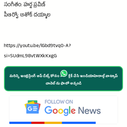
సంగీతం: హర్ష ప్రవీణ్
పీఆర్వో:
అశోక్
దయ్యాల
https://youtu.be/lGbd9tvqO-A?
si=SUdmL98vtWXkKxgG
మరిన్ని ఇంట్రెస్టింగ్ అప్ డేట్స్ కోసం
క్లిక్ చేసి ఇండియాహెరాల్డ్ వాట్సాప్
చానెల్·ను ఫాలో అవ్వండి