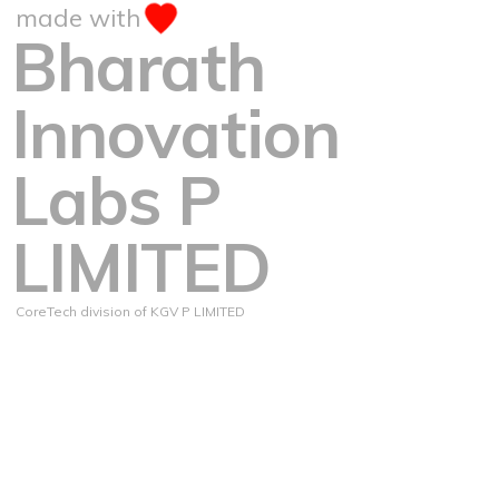
made with
Bharath
Innovation
Labs P
LIMITED
CoreTech division of KGV P LIMITED