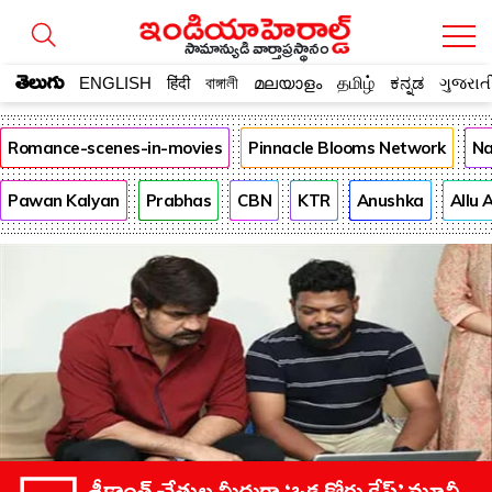
సామాన్యుడి వార్తాప్రస్థానం
తెలుగు
ENGLISH
हिंदी
বাঙ্গালী
മലയാളം
தமிழ்
ಕನ್ನಡ
ગુજરાત
Romance-scenes-in-movies
Pinnacle Blooms Network
Na
Pawan Kalyan
Prabhas
CBN
KTR
Anushka
Allu 