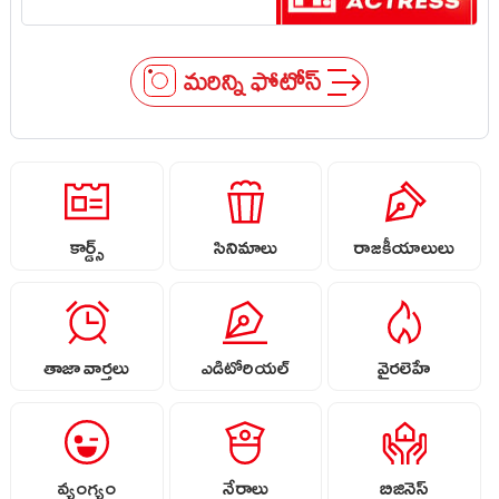
మరిన్ని ఫోటోస్
కార్డ్స్
సినిమాలు
రాజకీయాలులు
తాజా వార్తలు
ఎడిటోరియల్
వైరలెహే
వ్యంగ్యం
నేరాలు
బిజినెస్