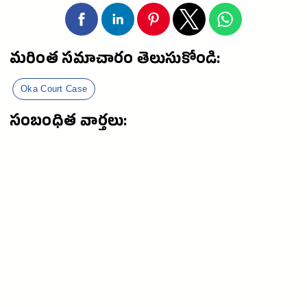
మరింత సమాచారం తెలుసుకోండి:
Oka Court Case
సంబంధిత వార్తలు: