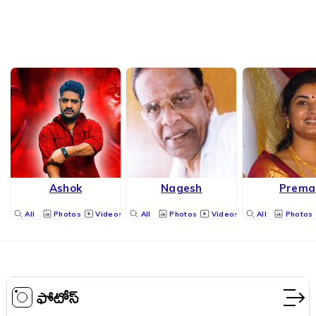
Ashok
Nagesh
Prema
All
Photos
Videos
All
Photos
Videos
All
Photos
ఫోటోస్