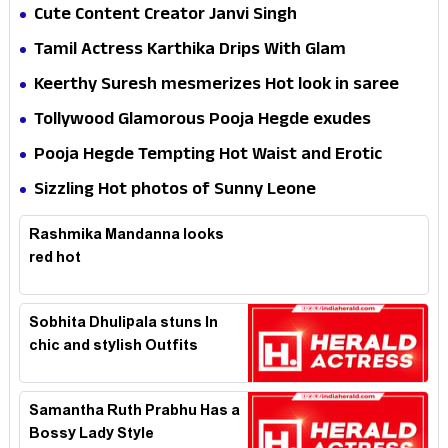
Cute Content Creator Janvi Singh
Tamil Actress Karthika Drips With Glam
Keerthy Suresh mesmerizes Hot look in saree
Tollywood Glamorous Pooja Hegde exudes
Hotness
Pooja Hegde Tempting Hot Waist and Erotic
Expression in Black Saree
Sizzling Hot photos of Sunny Leone
Rashmika Mandanna looks
red hot
Sobhita Dhulipala stuns In
chic and stylish Outfits
Samantha Ruth Prabhu Has a
Bossy Lady Style