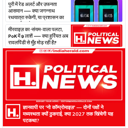
पुरी में रेड अलर्ट और उफनता
आसमान — क्या जगन्नाथ
रथयात्रा रुकेगी, या प्रशासन का
'प्लान बी' चलेगा?
मीरवाइज़ का 'संयम' वाला पलटा,
PoK में 9 लाशें — क्या हुर्रियत अब
रावलपिंडी से मुँह मोड़ रही है?
ज्ञानवापी पर 'नो कॉम्प्रोमाइज़' — दोनों पक्षों ने
मध्यस्थता क्यों ठुकराई, क्या 2027 तक खिंचेगी यह
पटकथा?