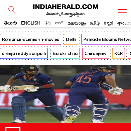
సామాన్యుడి వార్తాప్రస్థానం
తెలుగు
ENGLISH
हिंदी
বাঙ্গালী
മലയാളം
தமிழ்
ಕನ್ನಡ
ગુજરાત
Romance-scenes-in-movies
Delhi
Pinnacle Blooms Netw
sreeja reddy saripalli
Balakrishna
Chiranjeevi
KCR