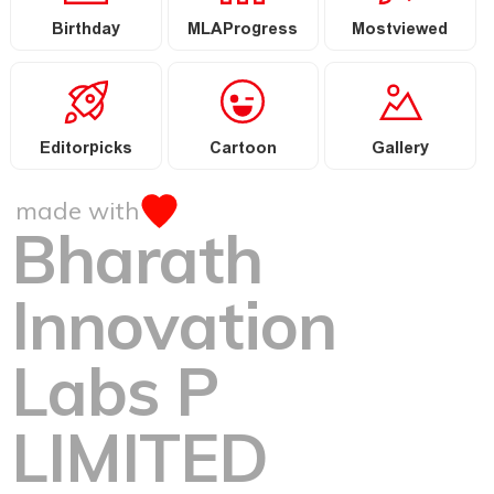
Birthday
MLAProgress
Mostviewed
Editorpicks
Cartoon
Gallery
made with
Bharath
Innovation
Labs P
LIMITED