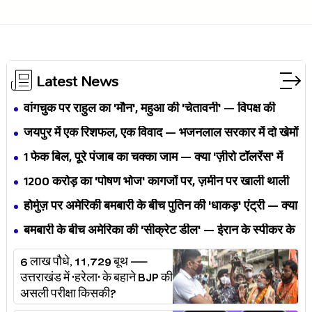
Latest News
वांगचुक पर राहुल का 'मौन', महुआ की 'चेतावनी' — विपक्ष की
एकता BJP का नैरेटिव बदलने से पहले बिखर रही है?
जयपुर में एक रिशफल, एक विवाद — भजनलाल सरकार में दो खेमों
की जंग अब छुपेगी कैसे?
1 फेक बिल, पूरे पंजाब का चक्का जाम — क्या 'ज़ीरो टॉलरेंस' में
अपनी ही यूनियनों से घिर गए भगवंत मान?
₹1200 करोड़ का 'पोषण भोज' कागजों पर, ज़मीन पर खाली थाली
— MP के बच्चों का निवाला कौन निगल रहा है?
होर्मुज़ पर अमेरिकी बमबारी के बीच पुतिन की 'धाकड़' एंट्री — क्या
ट्रंप-ईरान की जंग अब महायुद्ध बनेगी?
बमबारी के बीच अमेरिका की 'सीक्रेट डील' — ईरान के स्पीकर के
खुलासे ने असली खेल बेनक़ाब किया?
6 लाख पौधे, 11,729 बूथ —
उत्तराखंड में 'हरेला' के बहाने BJP की
असली परीक्षा किसकी?