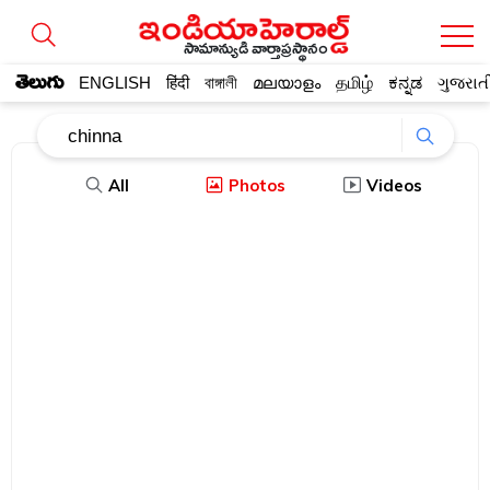
సామాన్యుడి వార్తాప్రస్థానం
తెలుగు
ENGLISH
हिंदी
বাঙ্গালী
മലയാളം
தமிழ்
ಕನ್ನಡ
ગુજરાત
All
Photos
Videos