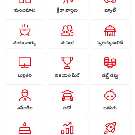
మంచిమాట
క్రీడా వార్తలు
బ్యూటీ
వంటా వార్పు
మహిళ
స్పిరిచ్యువాలిటీ
బుల్లితెర
విజయం మీదే
డబ్బే డబ్బు
ఎన్ఆర్ఐ
ఆటో
బుడుగు