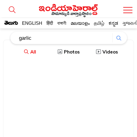
సామాన్యుడి వార్తాప్రస్థానం
తెలుగు
ENGLISH
हिंदी
বাঙ্গালী
മലയാളം
தமிழ்
ಕನ್ನಡ
ગુજરાત
All
Photos
Videos