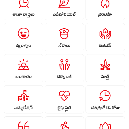
తాజా వార్తలు
ఎడిటోరియల్
వైరలెహే
వ్యంగ్యం
నేరాలు
బిజినెస్
బంగారం
టెక్నాలజీ
హెల్త్
ఎడ్యుకేషన్
లైఫ్ స్టైల్
చరిత్రలో ఈ రోజు