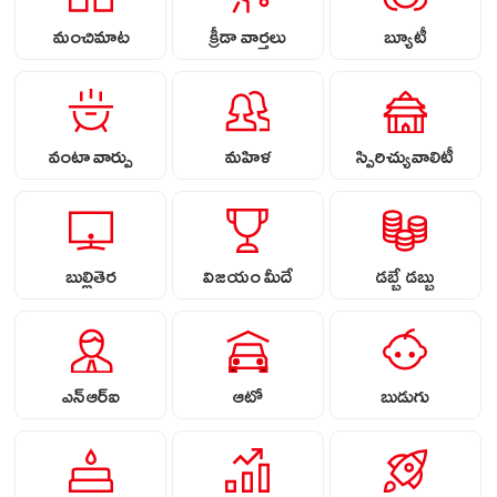
మంచిమాట
క్రీడా వార్తలు
బ్యూటీ
వంటా వార్పు
మహిళ
స్పిరిచ్యువాలిటీ
బుల్లితెర
విజయం మీదే
డబ్బే డబ్బు
ఎన్ఆర్ఐ
ఆటో
బుడుగు