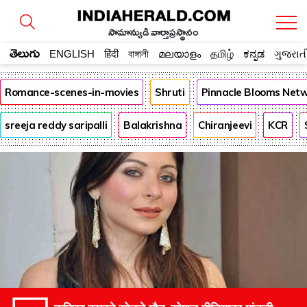
సామాన్యుడి వార్తాప్రస్థానం
తెలుగు
ENGLISH
हिंदी
বাঙ্গালী
മലയാളം
தமிழ்
ಕನ್ನಡ
ગુજરાત
Romance-scenes-in-movies
Shruti
Pinnacle Blooms Net
sreeja reddy saripalli
Balakrishna
Chiranjeevi
KCR