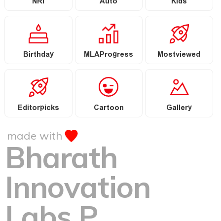
NRI
Auto
Kids
Birthday
MLAProgress
Mostviewed
Editorpicks
Cartoon
Gallery
made with
Bharath
Innovation
Labs P