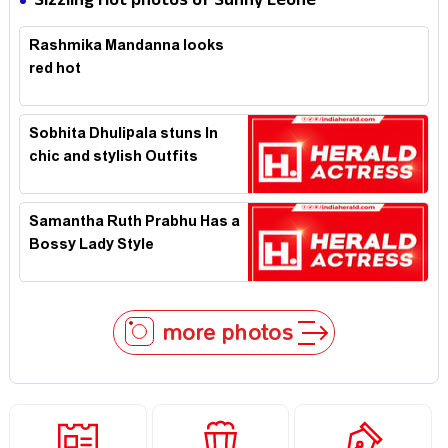
Sizzling Hot photos of Sunny Leone
Rashmika Mandanna looks
red hot
Sobhita Dhulipala stuns In
chic and stylish Outfits
Samantha Ruth Prabhu Has a
Bossy Lady Style
more photos