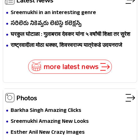
Latest News
Sreemukhi in an interesting genre
సరిలేరు నీకెవ్వరు లేటెస్ట్ కలెక్షన్స్
घरकुल घोटाळा : गुलाबराव देवकर यांना ५ वर्षांची शिक्षा तर सुरेश
जैन यांना ७ वर्षांची शिक्षा, दोघांचीही कारागृहात रवानगी
राष्ट्रवादीला मोठा धक्का, शिवस्वराज्य यात्रेकडे उदयनराजे
भोसलेंनी फिरवली पाठ
more latest news
Photos
Barkha Singh Amazing Clicks
Sreemukhi Amazing New Looks
Esther Anil New Crazy Images