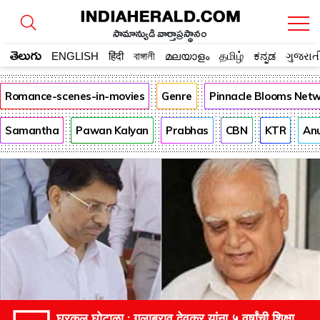
సామాన్యుడి వార్తాప్రస్థానం
తెలుగు
ENGLISH
हिंदी
বাঙ্গালী
മലയാളം
தமிழ்
ಕನ್ನಡ
ગુજરાત
Romance-scenes-in-movies
Genre
Pinnacle Blooms Net
Samantha
Pawan Kalyan
Prabhas
CBN
KTR
An
घरकुल घोटाळा : गुलाबराव देवकर यांना ५ वर्षांची शिक्षा