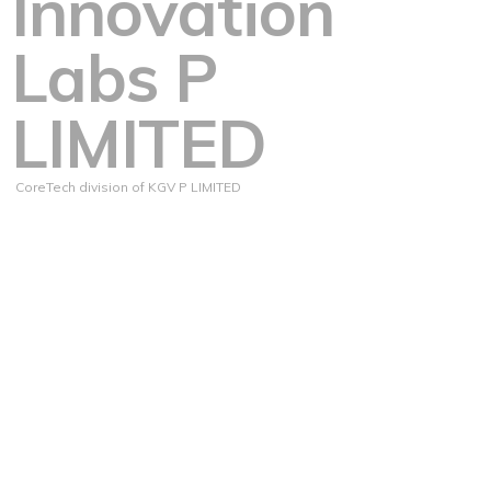
Innovation
Labs P
LIMITED
CoreTech division of KGV P LIMITED