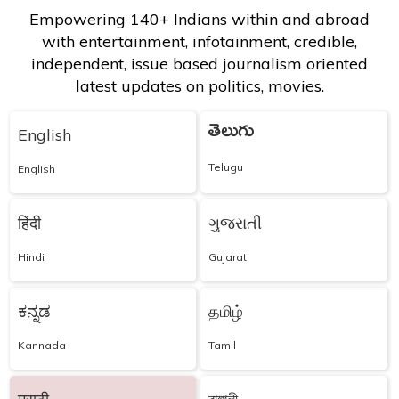
Empowering 140+ Indians within and abroad
with entertainment, infotainment, credible,
independent, issue based journalism oriented
latest updates on politics, movies.
తెలుగు
English
Telugu
English
हिंदी
ગુજરાતી
Hindi
Gujarati
ಕನ್ನಡ
தமிழ்
Kannada
Tamil