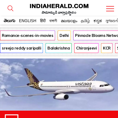
సామాన్యుడి వార్తాప్రస్థానం
తెలుగు
ENGLISH
हिंदी
বাঙ্গালী
മലയാളം
தமிழ்
ಕನ್ನಡ
ગુજરાત
Romance-scenes-in-movies
Delhi
Pinnacle Blooms Netw
sreeja reddy saripalli
Balakrishna
Chiranjeevi
KCR