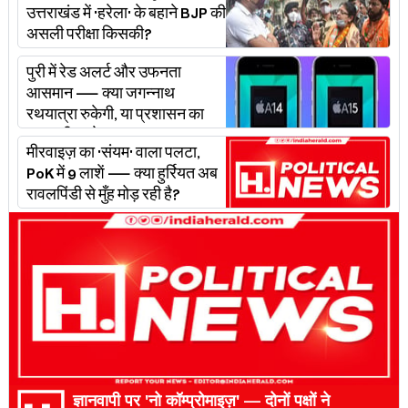
उत्तराखंड में 'हरेला' के बहाने BJP की
असली परीक्षा किसकी?
पुरी में रेड अलर्ट और उफनता
आसमान — क्या जगन्नाथ
रथयात्रा रुकेगी, या प्रशासन का
'प्लान बी' चलेगा?
मीरवाइज़ का 'संयम' वाला पलटा,
PoK में 9 लाशें — क्या हुर्रियत अब
रावलपिंडी से मुँह मोड़ रही है?
ज्ञानवापी पर 'नो कॉम्प्रोमाइज़' — दोनों पक्षों ने