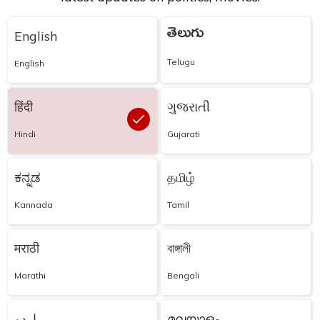
తెలుగు
English
Telugu
English
हिंदी
ગુજરાતી
Hindi
Gujarati
ಕನ್ನಡ
தமிழ்
Kannada
Tamil
मराठी
বাঙ্গালী
Marathi
Bengali
اردو
മലയാളം