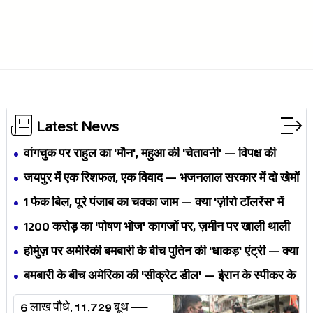
Latest News
वांगचुक पर राहुल का 'मौन', महुआ की 'चेतावनी' — विपक्ष की
एकता BJP का नैरेटिव बदलने से पहले बिखर रही है?
जयपुर में एक रिशफल, एक विवाद — भजनलाल सरकार में दो खेमों
की जंग अब छुपेगी कैसे?
1 फेक बिल, पूरे पंजाब का चक्का जाम — क्या 'ज़ीरो टॉलरेंस' में
अपनी ही यूनियनों से घिर गए भगवंत मान?
₹1200 करोड़ का 'पोषण भोज' कागजों पर, ज़मीन पर खाली थाली
— MP के बच्चों का निवाला कौन निगल रहा है?
होर्मुज़ पर अमेरिकी बमबारी के बीच पुतिन की 'धाकड़' एंट्री — क्या
ट्रंप-ईरान की जंग अब महायुद्ध बनेगी?
बमबारी के बीच अमेरिका की 'सीक्रेट डील' — ईरान के स्पीकर के
खुलासे ने असली खेल बेनक़ाब किया?
6 लाख पौधे, 11,729 बूथ —