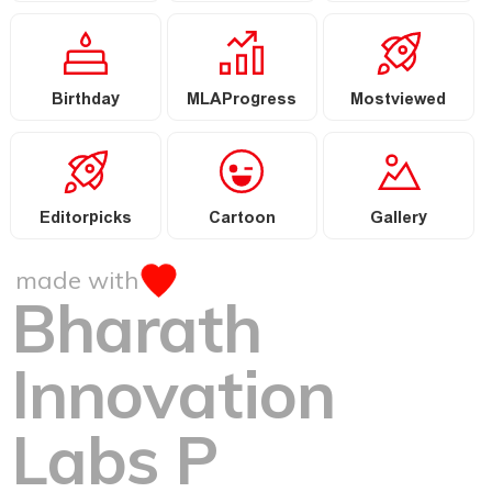
Birthday
MLAProgress
Mostviewed
Editorpicks
Cartoon
Gallery
made with
Bharath
Innovation
Labs P