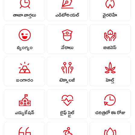
తాజా వార్తలు
ఎడిటోరియల్
వైరలెహే
వ్యంగ్యం
నేరాలు
బిజినెస్
బంగారం
టెక్నాలజీ
హెల్త్
ఎడ్యుకేషన్
లైఫ్ స్టైల్
చరిత్రలో ఈ రోజు