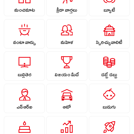
మంచిమాట
క్రీడా వార్తలు
బ్యూటీ
వంటా వార్పు
మహిళ
స్పిరిచ్యువాలిటీ
బుల్లితెర
విజయం మీదే
డబ్బే డబ్బు
ఎన్ఆర్ఐ
ఆటో
బుడుగు