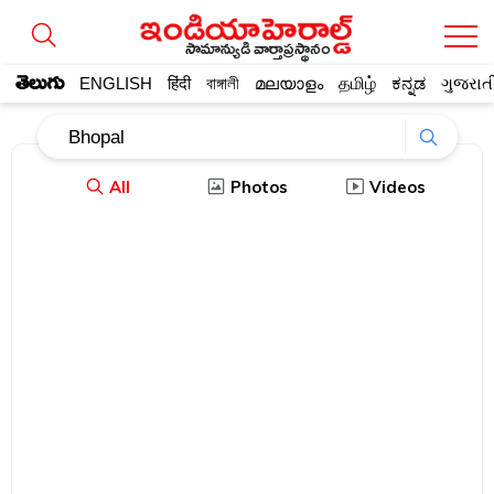
సామాన్యుడి వార్తాప్రస్థానం
తెలుగు
ENGLISH
हिंदी
বাঙ্গালী
മലയാളം
தமிழ்
ಕನ್ನಡ
ગુજરાત
All
Photos
Videos