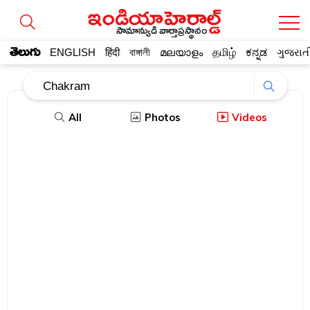
సామాన్యుడి వార్తాప్రస్థానం
తెలుగు
ENGLISH
हिंदी
বাঙ্গালী
മലയാളം
தமிழ்
ಕನ್ನಡ
ગુજરાત
All
Photos
Videos