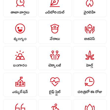
తాజా వార్తలు
ఎడిటోరియల్
వైరలెహే
వ్యంగ్యం
నేరాలు
బిజినెస్
బంగారం
టెక్నాలజీ
హెల్త్
ఎడ్యుకేషన్
లైఫ్ స్టైల్
చరిత్రలో ఈ రోజు