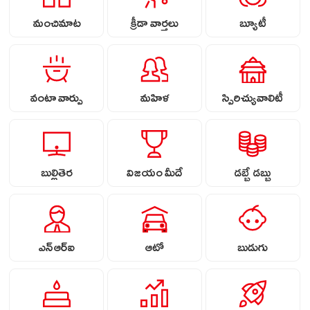
మంచిమాట
క్రీడా వార్తలు
బ్యూటీ
వంటా వార్పు
మహిళ
స్పిరిచ్యువాలిటీ
బుల్లితెర
విజయం మీదే
డబ్బే డబ్బు
ఎన్ఆర్ఐ
ఆటో
బుడుగు