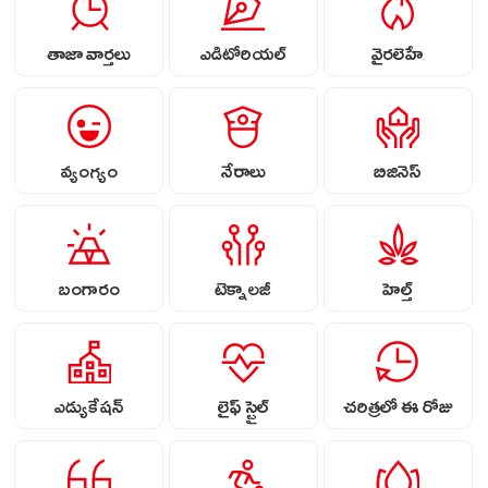
తాజా వార్తలు
ఎడిటోరియల్
వైరలెహే
వ్యంగ్యం
నేరాలు
బిజినెస్
బంగారం
టెక్నాలజీ
హెల్త్
ఎడ్యుకేషన్
లైఫ్ స్టైల్
చరిత్రలో ఈ రోజు