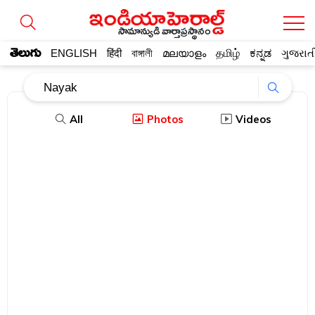
సామాన్యుడి వార్తాప్రస్థానం
తెలుగు
ENGLISH
हिंदी
বাঙ্গালী
മലയാളം
தமிழ்
ಕನ್ನಡ
ગુજરાત
All
Photos
Videos