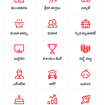
మంచిమాట
క్రీడా వార్తలు
బ్యూటీ
వంటా వార్పు
మహిళ
స్పిరిచ్యువాలిటీ
బుల్లితెర
విజయం మీదే
డబ్బే డబ్బు
ఎన్ఆర్ఐ
ఆటో
బుడుగు