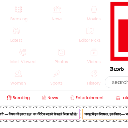
Breaking
News
Movies
Latest
Editor Picks
Most Viewed
Photos
Videos
తెలుగు
Women
Sports
History
Breaking
News
Entertainment
Lat
Money
NRI
Crime
Beauty
' — विपक्ष की एकता BJP का नैरेटिव बदलने से पहले बिखर रही है?
जयपुर में एक रिशफल, एक विवाद — भजनलाल