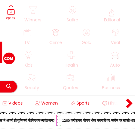
epass
Winners
Satire
Editorial
TV
Crime
Gold
Viral
Kids
Health
Auto
Beauty
Quotes
Business
Videos
Women
Sports
History
Cooking
Education
Lifestyle
में अपनी ही यूनियनों से घिर गए भगवंत मान?
₹1200 करोड़ का 'पोषण भोज' कागजों पर, ज़मीन पर खाली थाली —