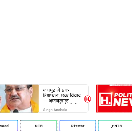
जयपुर में एक
रिशफल, एक विवाद
— भजनलाल
सरकार में दो खेमों
Singh Anchala
की जंग अब छुपेगी
कैसे?
ood
NTR
Director
Jr NTR