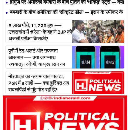
— MP के बच्चों का निवाला कौन निगल रहा है?
होर्मुज़ पर अमेरिकी बमबारी के बीच पुतिन की 'धाकड़' एंट्री — क्या
ट्रंप-ईरान की जंग अब महायुद्ध बनेगी?
बमबारी के बीच अमेरिका की 'सीक्रेट डील' — ईरान के स्पीकर के
खुलासे ने असली खेल बेनक़ाब किया?
6 लाख पौधे, 11,729 बूथ —
उत्तराखंड में 'हरेला' के बहाने BJP की
असली परीक्षा किसकी?
पुरी में रेड अलर्ट और उफनता
आसमान — क्या जगन्नाथ
रथयात्रा रुकेगी, या प्रशासन का
'प्लान बी' चलेगा?
मीरवाइज़ का 'संयम' वाला पलटा,
PoK में 9 लाशें — क्या हुर्रियत अब
रावलपिंडी से मुँह मोड़ रही है?