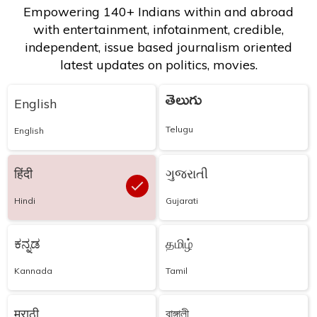
Empowering 140+ Indians within and abroad
with entertainment, infotainment, credible,
independent, issue based journalism oriented
latest updates on politics, movies.
తెలుగు
English
Telugu
English
हिंदी
ગુજરાતી
Hindi
Gujarati
ಕನ್ನಡ
தமிழ்
Kannada
Tamil
मराठी
বাঙ্গালী