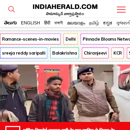
సామాన్యుడి వార్తాప్రస్థానం
తెలుగు
ENGLISH
हिंदी
বাঙ্গালী
മലയാളം
தமிழ்
ಕನ್ನಡ
ગુજરાત
Romance-scenes-in-movies
Delhi
Pinnacle Blooms Netw
sreeja reddy saripalli
Balakrishna
Chiranjeevi
KCR