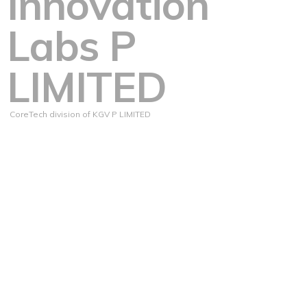
Innovation
Labs P
LIMITED
CoreTech division of KGV P LIMITED