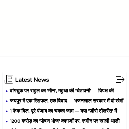
Latest News
वांगचुक पर राहुल का 'मौन', महुआ की 'चेतावनी' — विपक्ष की
एकता BJP का नैरेटिव बदलने से पहले बिखर रही है?
जयपुर में एक रिशफल, एक विवाद — भजनलाल सरकार में दो खेमों
की जंग अब छुपेगी कैसे?
1 फेक बिल, पूरे पंजाब का चक्का जाम — क्या 'ज़ीरो टॉलरेंस' में
अपनी ही यूनियनों से घिर गए भगवंत मान?
₹1200 करोड़ का 'पोषण भोज' कागजों पर, ज़मीन पर खाली थाली