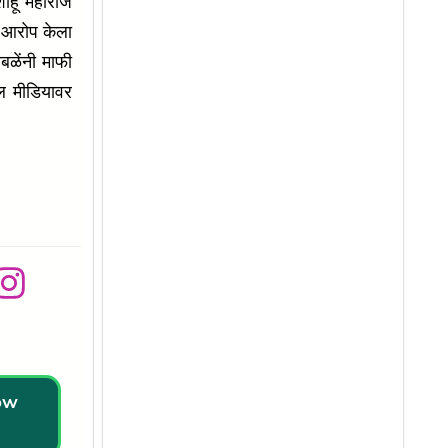
शाहू महाराज
 आरोप केला
बळेंनी माफी
शल मीडियावर
 आहे.
low