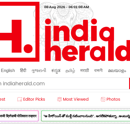
08 Aug 2026 - 06:01:09 AM
English
हिंदी
ગુજરાતી
ಕನ್ನಡ
தமிழ்
मराठी
বাঙ্গালী
മലയാളം
est
Editor Picks
Most Viewed
Photos
ी ब्रिगेडची पोलिसात तक्रार
"ఆ హీరోయిన్ తో మళ్లీ నటించాలనుంది".. ఆగలేకపోతున్నా...అంటున్న హీరో