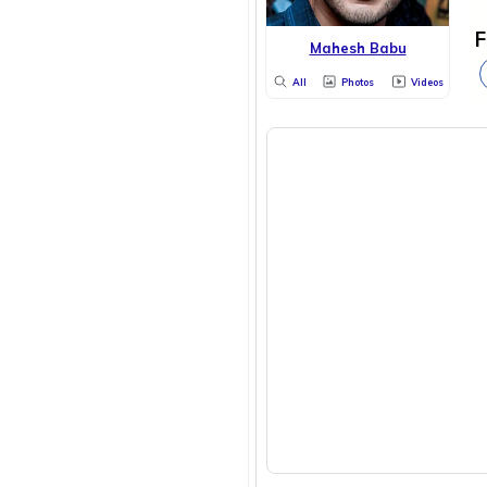
F
Mahesh Babu
All
Photos
Videos
Tollywood
All
Photos
Videos