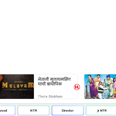
नेताजी मुलायमसिंग
यांची बायोपिक
Thote Shubham
od
NTR
Director
Jr NTR