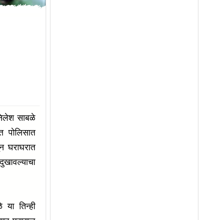
निलेश साबळे
ात पोलिसात
ून घराघरात
दुखावल्याचा
े या तिन्ही