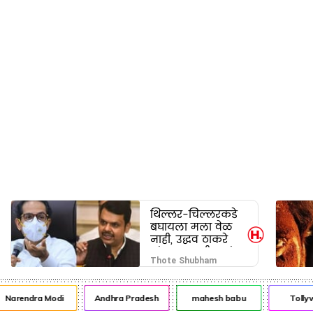
थिल्लर-चिल्लरकडे
बघायला मला वेळ
नाही, उद्धव ठाकरे
यांचा फडणवीस यांना
Thote Shubham
टोला
arendra Modi
Andhra Pradesh
mahesh babu
Tollywo