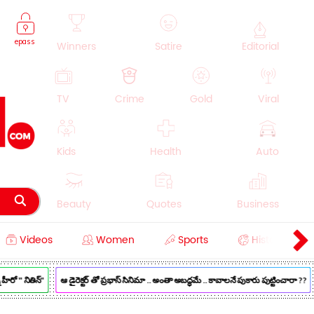
epass
Winners
Satire
Editorial
TV
Crime
Gold
Viral
Kids
Health
Auto
Beauty
Quotes
Business
Videos
Women
Sports
History
Cooking
Education
Lifestyle
 " నితిన్"
ఆ డైరెక్టర్ తో ప్రభాస్ సినిమా .. అంతా అబద్ధమే .. కావాలనే పుకారు పుట్టించారా ??