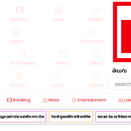
Breaking
News
Movies
Latest
Editor Picks
Most Viewed
Photos
Videos
తెలుగు
Women
Sports
History
Breaking
News
Entertainment
Lat
Money
NRI
Crime
Beauty
व ठाकरे यांचा फडणवीस यांना टोला
नेताजी मुलायमसिंग यांची बायोपिक
चला हवा येऊ द्या विरोधात संभाज