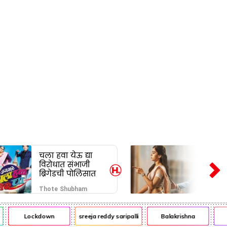
चला हवा येऊ द्या
"
विरोधात संभाजी
న
ब्रिगेडची पोलिसात
ఆ
तक्रार
హీ
Thote Shubham
sa
Lockdown
sreeja reddy saripalli
Balakrishna
C