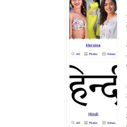
Heroine
All
Photos
Videos
Hindi
All
Photos
Videos