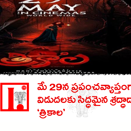
మే 29న ప్రపంచవ్యాప్తం
విడుదలకు సిద్ధమైన శ్రద్ధా
‘త్రికాల’