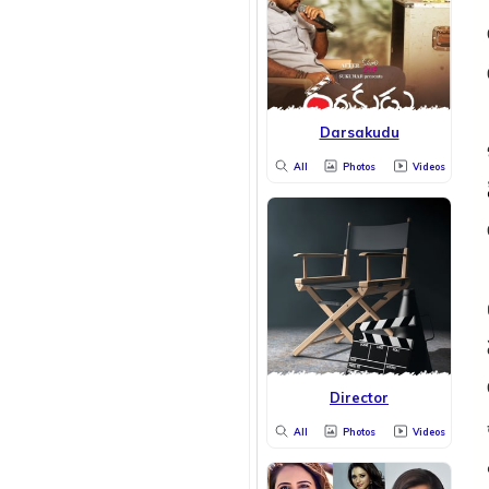
Darsakudu
All
Photos
Videos
Director
All
Photos
Videos