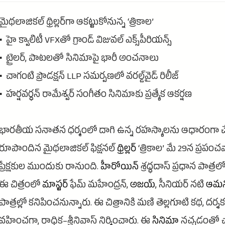
మైథలాజికల్ థ్రిల్లర్‌గా ఆకట్టుకోనున్న ‘త్రికాల’
▪️ హై క్వాలిటీ VFXతో గ్రాండ్ విజువల్ ఎక్స్‌పీరియన్స్
▪️ ట్రైలర్‌, పాటలతో సినిమాపై భారీ అంచనాలు
▪️ చాగంటి ప్రొడక్షన్ LLP స‌మ‌ర్ప‌ణ‌లో వరల్డ్‌వైడ్ రిలీజ్
▪️ హర్షవర్ధన్ రామేశ్వర్ సంగీతం సినిమాకు ప్రత్యేక ఆకర్షణ
భారతీయ సనాతన ధర్మంలో దాగి ఉన్న రహస్యాలను ఆధారంగా చ
రూపొందిన మైథలాజికల్ ఫిక్షనల్
థ్రిల్లర్
‘త్రికాల’ మే 29న ప్రపంచవ
ప్రేక్షకుల ముందుకు రానుంది.
హీరోయిన్
శ్రద్ధదాస్ ప్రధాన పాత్రలో
ఈ చిత్రంలో
మాస్టర్
ఫేమ్ మహేంద్రన్,
అజయ్
, సీనియర్ నటి
ఆమన
పాత్రల్లో కనిపించనున్నారు. ఈ చిత్రానికి మణి తెల్లగూటి కథ, దర్శక
వహించగా, రాధిక–శ్రీనివాస్ నిర్మించారు. ఈ
సినిమా
న‌చ్చ‌డంతో 