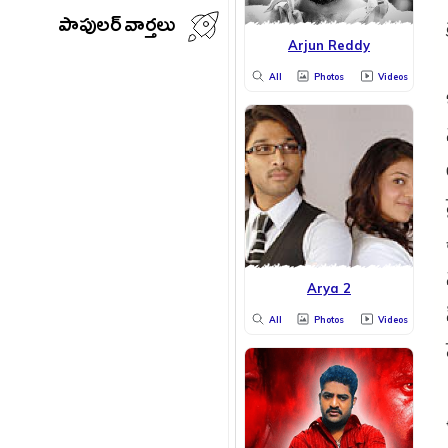
పాపులర్ వార్తలు
Arjun Reddy
All
Photos
Videos
Arya 2
All
Photos
Videos