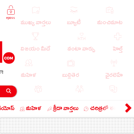
epass
ముఖ్య వార్తలు
బ్యూటీ
మంచిమాట
విజయం మీదే
వంటా వార్పు
హెల్త్
লী
మహిళ
బుల్లితెర
వైరలెహే
పాపులర్ వార్తలు
బుడుగు
వ్యంగ్యం
డియోస్
మహిళ
క్రీడా వార్తలు
చరిత్రలో ఈ రోజు
బిజినెస్
ఎడ్యుకేషన్
లైఫ్ స్టైల్