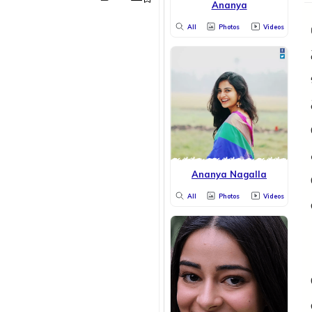
Ananya
All
Photos
Videos
Ananya Nagalla
All
Photos
Videos