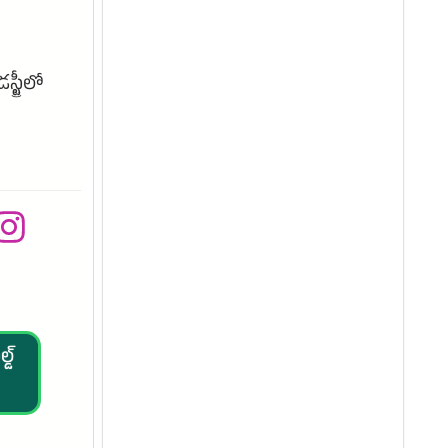
ట్రీలో
్డ్