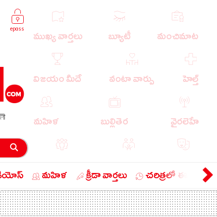
epass
ముఖ్య వార్తలు
బ్యూటీ
మంచిమాట
విజయం మీదే
వంటా వార్పు
హెల్త్
লী
మహిళ
బుల్లితెర
వైరలెహే
పాపులర్ వార్తలు
బుడుగు
వ్యంగ్యం
డియోస్
మహిళ
క్రీడా వార్తలు
చరిత్రలో ఈ రోజు
బిజినెస్
ఎడ్యుకేషన్
లైఫ్ స్టైల్