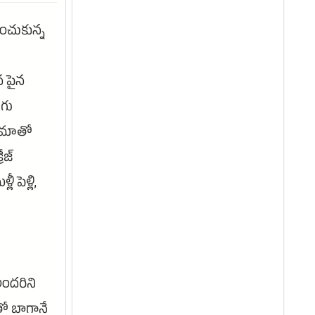
ించుకున్న
న పైన
ుగు
నిమాతో
ేజ్
 పెళ్లి,
ందరిని
తో బాగానే