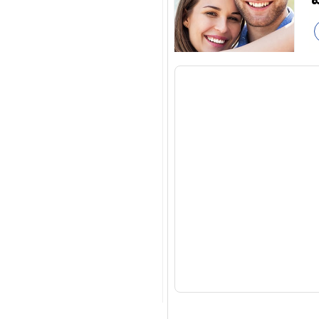
Husband
All
Photos
Videos
Industry
All
Photos
Videos