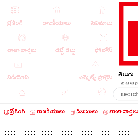
బ్రేకింగ్
రాజకీయాలు
సినిమాలు
తాజా వార్తలు
డబ్బే డబ్బు
ఫోటోస్
తెలుగు
వీడియోస్
ఎమ్మెల్యే ప్రోగ్రెస్
മലയാള
ఎడిటోరియల్
క్రీడా వార్తలు
బంగారం
బ్రేకింగ్
రాజకీయాలు
సినిమాలు
తాజా వార్తల
చరిత్రలో ఈ రోజు
నేరాలు
ఆటో