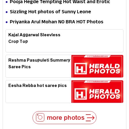
Pooja Hegde Tempting Hot Waist and Erotic
Expression in Black Saree
Sizzling Hot photos of Sunny Leone
Priyanka Arul Mohan NO BRA HOT Photos
Kajal Aggarwal Sleevless
Crop Top
Reshma Pasupuleti Summery
Saree Pics
Eesha Rebba hot saree pics
more photos