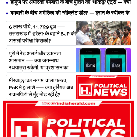
— MP के बच्चों का निवाला कौन निगल रहा है?
होर्मुज़ पर अमेरिकी बमबारी के बीच पुतिन की 'धाकड़' एंट्री — क्या
ट्रंप-ईरान की जंग अब महायुद्ध बनेगी?
बमबारी के बीच अमेरिका की 'सीक्रेट डील' — ईरान के स्पीकर के
खुलासे ने असली खेल बेनक़ाब किया?
6 लाख पौधे, 11,729 बूथ —
उत्तराखंड में 'हरेला' के बहाने BJP की
असली परीक्षा किसकी?
पुरी में रेड अलर्ट और उफनता
आसमान — क्या जगन्नाथ
रथयात्रा रुकेगी, या प्रशासन का
'प्लान बी' चलेगा?
मीरवाइज़ का 'संयम' वाला पलटा,
PoK में 9 लाशें — क्या हुर्रियत अब
रावलपिंडी से मुँह मोड़ रही है?