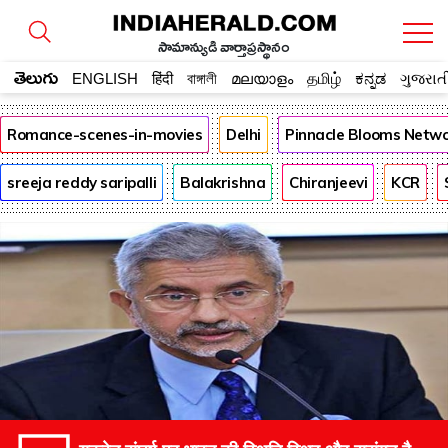
సామాన్యుడి వార్తాప్రస్థానం
తెలుగు
ENGLISH
हिंदी
বাঙ্গালী
മലയാളം
தமிழ்
ಕನ್ನಡ
ગુજરાત
Romance-scenes-in-movies
Delhi
Pinnacle Blooms Netw
sreeja reddy saripalli
Balakrishna
Chiranjeevi
KCR