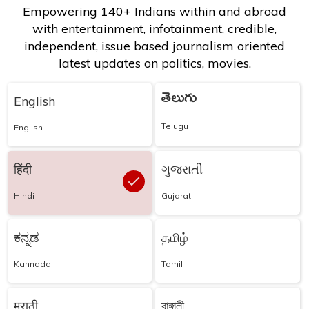
Empowering 140+ Indians within and abroad
with entertainment, infotainment, credible,
independent, issue based journalism oriented
latest updates on politics, movies.
తెలుగు
English
Telugu
English
हिंदी
ગુજરાતી
Hindi
Gujarati
ಕನ್ನಡ
தமிழ்
Kannada
Tamil
मराठी
বাঙ্গালী