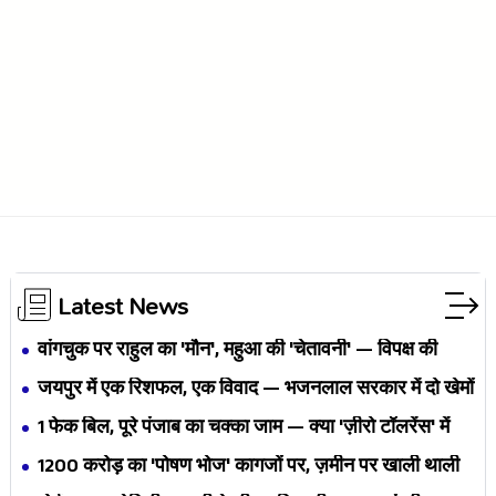
Latest News
वांगचुक पर राहुल का 'मौन', महुआ की 'चेतावनी' — विपक्ष की
एकता BJP का नैरेटिव बदलने से पहले बिखर रही है?
जयपुर में एक रिशफल, एक विवाद — भजनलाल सरकार में दो खेमों
की जंग अब छुपेगी कैसे?
1 फेक बिल, पूरे पंजाब का चक्का जाम — क्या 'ज़ीरो टॉलरेंस' में
अपनी ही यूनियनों से घिर गए भगवंत मान?
₹1200 करोड़ का 'पोषण भोज' कागजों पर, ज़मीन पर खाली थाली