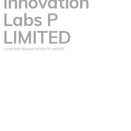
Innovation
Labs P
LIMITED
CoreTech division of KGV P LIMITED