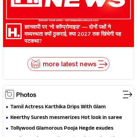
ज्ञानवापी पर 'नो कॉम्प्रोमाइज़' — दोनों पक्षों ने
मध्यस्थता क्यों ठुकराई, क्या 2027 तक खिंचेगी यह
पटकथा?
more latest news
Photos
Tamil Actress Karthika Drips With Glam
Keerthy Suresh mesmerizes Hot look in saree
Tollywood Glamorous Pooja Hegde exudes
Hotness