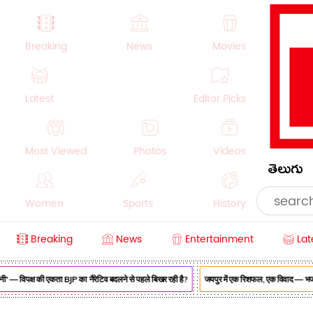
Breaking
News
Movies
Latest
Editor Picks
Most Viewed
Photos
Videos
తెలుగు
Women
Sports
History
Breaking
News
Entertainment
Lat
Money
NRI
Crime
Beauty
' — विपक्ष की एकता BJP का नैरेटिव बदलने से पहले बिखर रही है?
जयपुर में एक रिशफल, एक विवाद — भजनलाल 