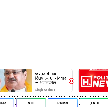
जयपुर में एक
रिशफल, एक विवाद
— भजनलाल
सरकार में दो खेमों
Singh Anchala
की जंग अब छुपेगी
कैसे?
od
NTR
Director
Jr NTR