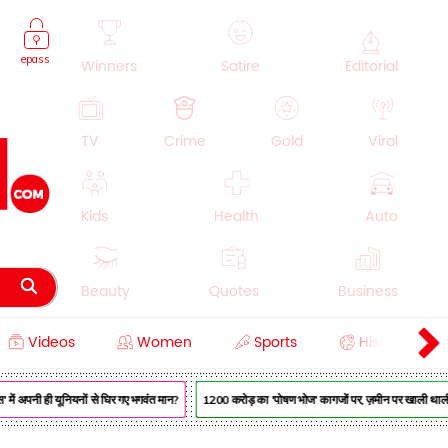
epass
Winners
Satire
Editorial
TV
Crime
Gold
Viral
Kids
Health
Auto
Beauty
Quotes
Business
Videos
Women
Sports
History
Cooking
Education
Lifestyle
ें अपनी ही यूनियनों से घिर गए भगवंत मान?
₹1200 करोड़ का 'पोषण भोज' कागजों पर, ज़मीन पर खाली थाली —