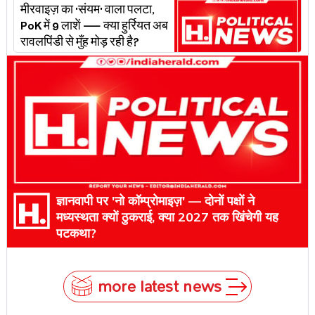
मीरवाइज़ का 'संयम' वाला पलटा,
PoK में 9 लाशें — क्या हुर्रियत अब
रावलपिंडी से मुँह मोड़ रही है?
ज्ञानवापी पर 'नो कॉम्प्रोमाइज़' — दोनों पक्षों ने
मध्यस्थता क्यों ठुकराई, क्या 2027 तक खिंचेगी यह
पटकथा?
more latest news