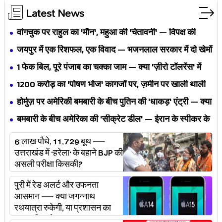
Latest News
वांगचुक पर राहुल का 'मौन', महुआ की 'चेतावनी' — विपक्ष की
एकता BJP का नैरेटिव बदलने से पहले बिखर रही है?
जयपुर में एक रिशफल, एक विवाद — भजनलाल सरकार में दो खेमों
की जंग अब छुपेगी कैसे?
1 फेक बिल, पूरे पंजाब का चक्का जाम — क्या 'ज़ीरो टॉलरेंस' में
अपनी ही यूनियनों से घिर गए भगवंत मान?
₹1200 करोड़ का 'पोषण भोज' कागजों पर, ज़मीन पर खाली थाली
— MP के बच्चों का निवाला कौन निगल रहा है?
होर्मुज़ पर अमेरिकी बमबारी के बीच पुतिन की 'धाकड़' एंट्री — क्या
ट्रंप-ईरान की जंग अब महायुद्ध बनेगी?
बमबारी के बीच अमेरिका की 'सीक्रेट डील' — ईरान के स्पीकर के
खुलासे ने असली खेल बेनक़ाब किया?
6 लाख पौधे, 11,729 बूथ —
उत्तराखंड में 'हरेला' के बहाने BJP की
असली परीक्षा किसकी?
पुरी में रेड अलर्ट और उफनता
आसमान — क्या जगन्नाथ
रथयात्रा रुकेगी, या प्रशासन का
'प्लान बी' चलेगा?