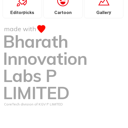
Editorpicks
Cartoon
Gallery
made with
Bharath
Innovation
Labs P
LIMITED
CoreTech division of KGV P LIMITED