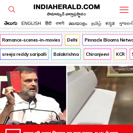
సామాన్యుడి వార్తాప్రస్థానం
తెలుగు
ENGLISH
हिंदी
বাঙ্গালী
മലയാളം
தமிழ்
ಕನ್ನಡ
ગુજરાત
Romance-scenes-in-movies
Delhi
Pinnacle Blooms Netw
sreeja reddy saripalli
Balakrishna
Chiranjeevi
KCR