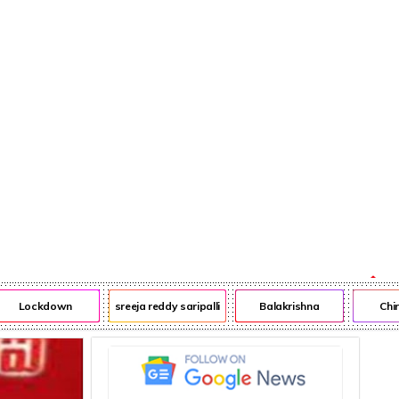
ఎన్ఆర్ఐ
ఎడ్యుకేషన్
Lockdown
sreeja reddy saripalli
Balakrishna
Chiranj