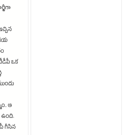
్టీగా
చ్చిన
జకీయ
తం
టీడీపీ ఒక
ి
 ముందు
ం.. ఆ
ో ఉంది.
పీ గీసిన