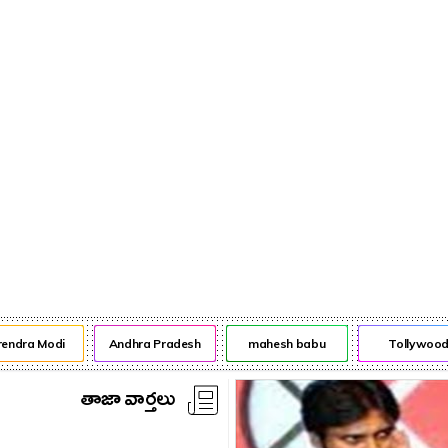
నేరాలు
ఆటో
వంటా వార్పు
ra Modi
Andhra Pradesh
mahesh babu
Tollywood
తాజా వార్తలు