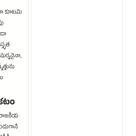
తూ కూటమి
పు
ూడా
స్తృత
మర్శనైనా,
యత్తును
లు
ంకటం
ఈ రాజకీయ
దుగానే