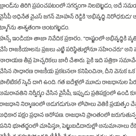
బ్రాండ్‌ను తిరిగి ప్రపంచపటంలో సగర్వంగా నిలబెట్టడం, అదే 
వైసీపీ అధినేత వైఎస్ జగన్ మోహన్ రెడ్డికి 'అభివృద్ధి నిరోధకుడు' 
ట్యాగ్‌ను శాశ్వతంగా అంటగట్టడం.
హన్స్ ఇండియా తాజా నివేదిక ప్రకారం.. "రాష్ట్రంలో అభివృద్ధికి వ్య
చేసే రాజకీయాలను ప్రజలు ఎట్టి పరిస్థితుల్లోనూ సహించరు" అని మ
నారాయణ తీవ్ర హెచ్చరికలు జారీ చేశారు. పైకి ఇది పత్రికా సమా
చేసిన సాధారణ రాజకీయ ప్రకటనలా కనిపించినా, దీని వెనుక ఒక
పొలిటికల్ స్కెచ్ దాగి ఉంది. గత ఐదేళ్లలో మూడు రాజధానుల పే
అమరావతిని నిర్వీర్యం చేసిన వైసీపీ, ఇప్పుడు ప్రతిపక్షంలో ఉండి 
రాజధాని నిర్మాణంలో అడుగడుగునా లోపాలు వెతికే ప్రయత్నం చేస
అధికార పక్షం ప్రధాన ఆరోపణ. రాజధాని ప్రాంతంలో జరుగుతున్న 
పనిని భూతద్దంలో చూపిస్తూ, పెట్టుబడిదారుల్లో అనుమానాలు రేకె