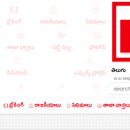
బ్రేకింగ్
రాజకీయాలు
సినిమాలు
తాజా వార్తలు
డబ్బే డబ్బు
ఫోటోస్
తెలుగు
వీడియోస్
ఎమ్మెల్యే ప్రోగ్రెస్
മലയാള
ఎడిటోరియల్
క్రీడా వార్తలు
బంగారం
బ్రేకింగ్
రాజకీయాలు
సినిమాలు
తాజా వార్తల
చరిత్రలో ఈ రోజు
నేరాలు
ఆటో