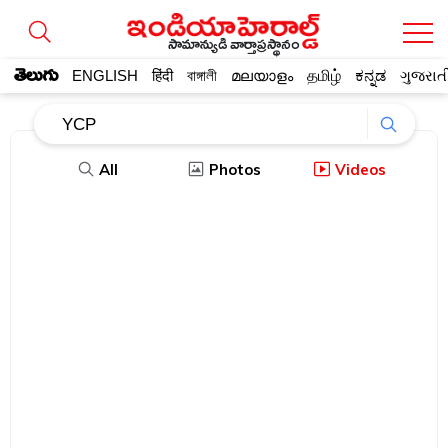
సామాన్యుడి వార్తాప్రస్థానం
తెలుగు
ENGLISH
हिंदी
বাঙ্গালী
മലയാളം
தமிழ்
ಕನ್ನಡ
ગુજરાત
All
Photos
Videos