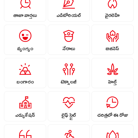
తాజా వార్తలు
ఎడిటోరియల్
వైరలెహే
వ్యంగ్యం
నేరాలు
బిజినెస్
బంగారం
టెక్నాలజీ
హెల్త్
ఎడ్యుకేషన్
లైఫ్ స్టైల్
చరిత్రలో ఈ రోజు