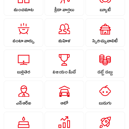
మంచిమాట
క్రీడా వార్తలు
బ్యూటీ
వంటా వార్పు
మహిళ
స్పిరిచ్యువాలిటీ
బుల్లితెర
విజయం మీదే
డబ్బే డబ్బు
ఎన్ఆర్ఐ
ఆటో
బుడుగు