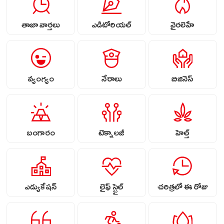
తాజా వార్తలు
ఎడిటోరియల్
వైరలెహే
వ్యంగ్యం
నేరాలు
బిజినెస్
బంగారం
టెక్నాలజీ
హెల్త్
ఎడ్యుకేషన్
లైఫ్ స్టైల్
చరిత్రలో ఈ రోజు