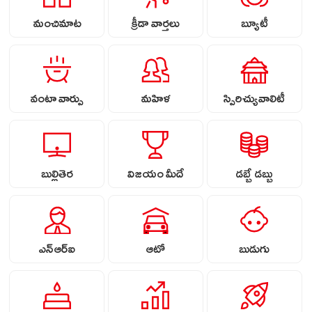
మంచిమాట
క్రీడా వార్తలు
బ్యూటీ
వంటా వార్పు
మహిళ
స్పిరిచ్యువాలిటీ
బుల్లితెర
విజయం మీదే
డబ్బే డబ్బు
ఎన్ఆర్ఐ
ఆటో
బుడుగు