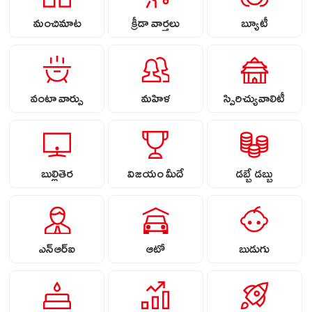
మంచిమాట
క్రీడా వార్తలు
బ్యూటీ
వంటా వార్పు
మహిళ
స్పిరిచ్యువాలిటీ
బుల్లితెర
విజయం మీదే
డబ్బే డబ్బు
ఎన్ఆర్ఐ
ఆటో
బుడుగు