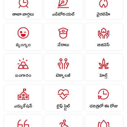
తాజా వార్తలు
ఎడిటోరియల్
వైరలెహే
వ్యంగ్యం
నేరాలు
బిజినెస్
బంగారం
టెక్నాలజీ
హెల్త్
ఎడ్యుకేషన్
లైఫ్ స్టైల్
చరిత్రలో ఈ రోజు