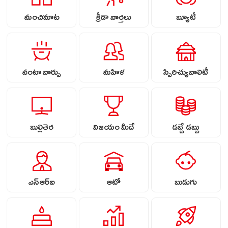
మంచిమాట
క్రీడా వార్తలు
బ్యూటీ
వంటా వార్పు
మహిళ
స్పిరిచ్యువాలిటీ
బుల్లితెర
విజయం మీదే
డబ్బే డబ్బు
ఎన్ఆర్ఐ
ఆటో
బుడుగు