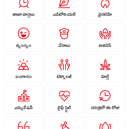
తాజా వార్తలు
ఎడిటోరియల్
వైరలెహే
వ్యంగ్యం
నేరాలు
బిజినెస్
బంగారం
టెక్నాలజీ
హెల్త్
ఎడ్యుకేషన్
లైఫ్ స్టైల్
చరిత్రలో ఈ రోజు