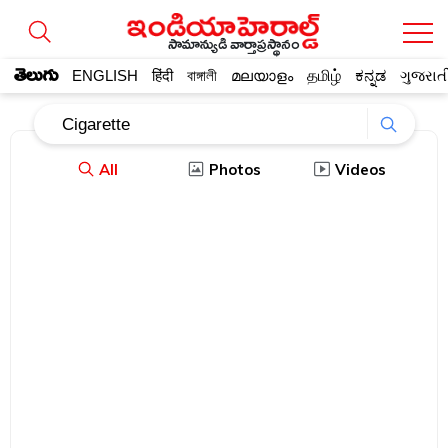
సామాన్యుడి వార్తాప్రస్థానం
తెలుగు
ENGLISH
हिंदी
বাঙ্গালী
മലയാളം
தமிழ்
ಕನ್ನಡ
ગુજરાત
All
Photos
Videos