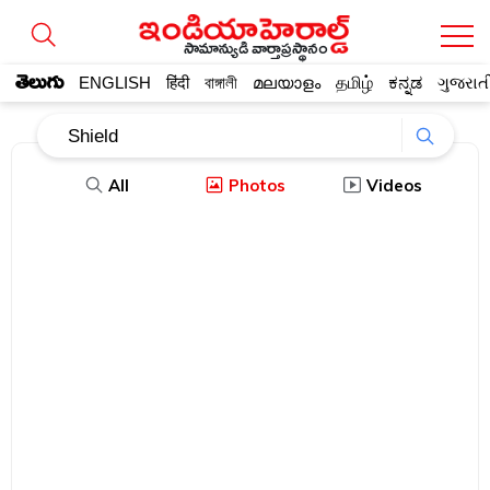
సామాన్యుడి వార్తాప్రస్థానం
తెలుగు
ENGLISH
हिंदी
বাঙ্গালী
മലയാളം
தமிழ்
ಕನ್ನಡ
ગુજરાત
All
Photos
Videos