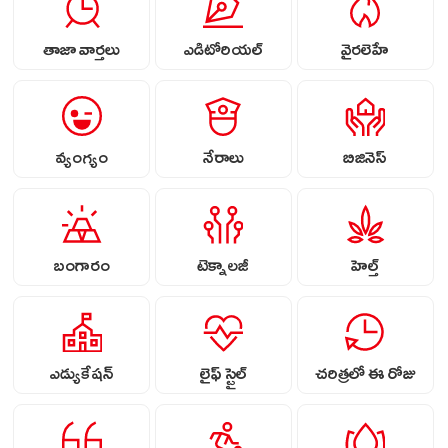
తాజా వార్తలు
ఎడిటోరియల్
వైరలెహే
వ్యంగ్యం
నేరాలు
బిజినెస్
బంగారం
టెక్నాలజీ
హెల్త్
ఎడ్యుకేషన్
లైఫ్ స్టైల్
చరిత్రలో ఈ రోజు