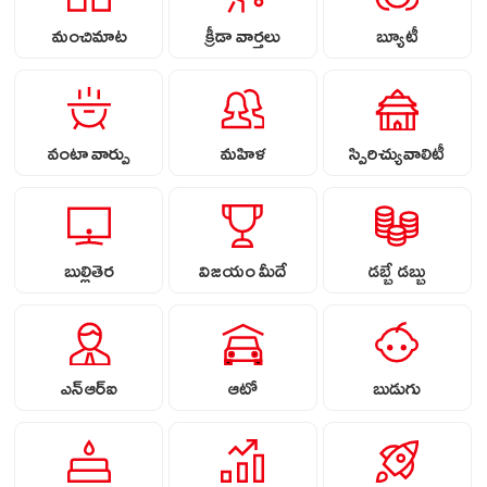
మంచిమాట
క్రీడా వార్తలు
బ్యూటీ
వంటా వార్పు
మహిళ
స్పిరిచ్యువాలిటీ
బుల్లితెర
విజయం మీదే
డబ్బే డబ్బు
ఎన్ఆర్ఐ
ఆటో
బుడుగు