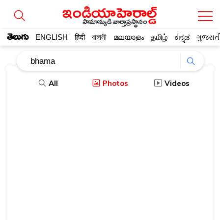
సామాన్యుడి వార్తాప్రస్థానం
తెలుగు
ENGLISH
हिंदी
বাঙ্গালী
മലയാളം
தமிழ்
ಕನ್ನಡ
ગુજરાત
All
Photos
Videos