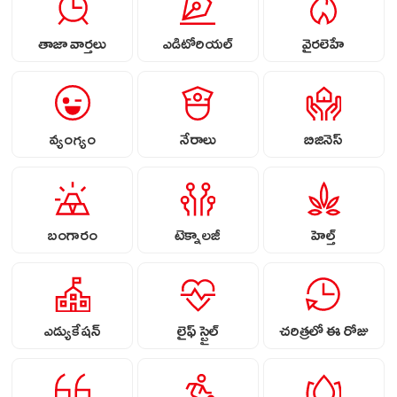
తాజా వార్తలు
ఎడిటోరియల్
వైరలెహే
వ్యంగ్యం
నేరాలు
బిజినెస్
బంగారం
టెక్నాలజీ
హెల్త్
ఎడ్యుకేషన్
లైఫ్ స్టైల్
చరిత్రలో ఈ రోజు