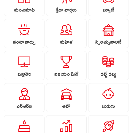
మంచిమాట
క్రీడా వార్తలు
బ్యూటీ
వంటా వార్పు
మహిళ
స్పిరిచ్యువాలిటీ
బుల్లితెర
విజయం మీదే
డబ్బే డబ్బు
ఎన్ఆర్ఐ
ఆటో
బుడుగు