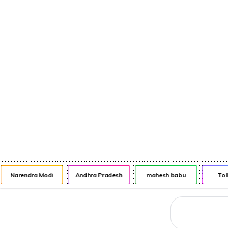
నేరాలు
ఆటో
వంటా వార్పు
Narendra Modi
Andhra Pradesh
mahesh babu
Tol