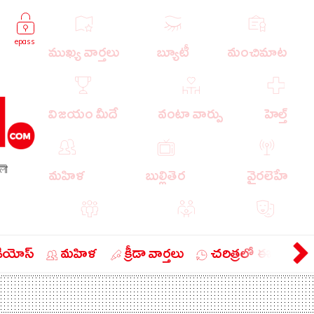
epass
ముఖ్య వార్తలు
బ్యూటీ
మంచిమాట
విజయం మీదే
వంటా వార్పు
హెల్త్
লী
మహిళ
బుల్లితెర
వైరలెహే
పాపులర్ వార్తలు
బుడుగు
వ్యంగ్యం
డియోస్
మహిళ
క్రీడా వార్తలు
చరిత్రలో ఈ రోజు
బిజినెస్
ఎడ్యుకేషన్
లైఫ్ స్టైల్