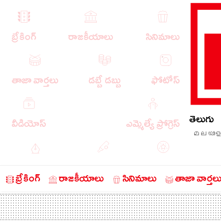
బ్రేకింగ్
రాజకీయాలు
సినిమాలు
తాజా వార్తలు
డబ్బే డబ్బు
ఫోటోస్
తెలుగు
వీడియోస్
ఎమ్మెల్యే ప్రోగ్రెస్
മലയാള
ఎడిటోరియల్
క్రీడా వార్తలు
బంగారం
బ్రేకింగ్
రాజకీయాలు
సినిమాలు
తాజా వార్తల
చరిత్రలో ఈ రోజు
నేరాలు
ఆటో