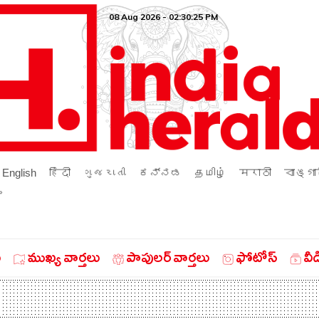
08 Aug 2026 - 02:30:25 PM
English
हिंदी
ગુજરાતી
ಕನ್ನಡ
தமிழ்
मराठी
বাঙ্গা
ം
ు
ముఖ్య వార్తలు
పాపులర్ వార్తలు
ఫోటోస్
వీ