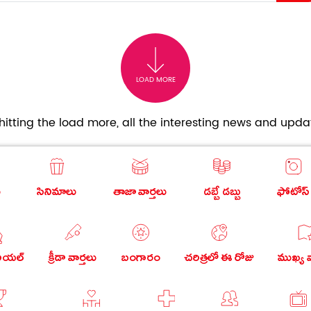
LOAD MORE
itting the load more, all the interesting news and updat
ు
సినిమాలు
తాజా వార్తలు
డబ్బే డబ్బు
ఫోటోస్
రియల్
క్రీడా వార్తలు
బంగారం
చరిత్రలో ఈ రోజు
ముఖ్య వ