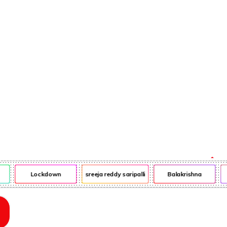
ఎన్ఆర్ఐ
ఎడ్యుకేషన్
Lockdown
sreeja reddy saripalli
Balakrishna