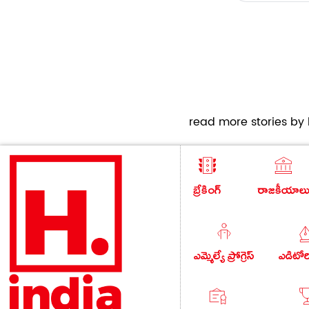
read more stories by h
బ్రేకింగ్
రాజకీయాల
ఎమ్మెల్యే ప్రోగ్రెస్
ఎడిటో