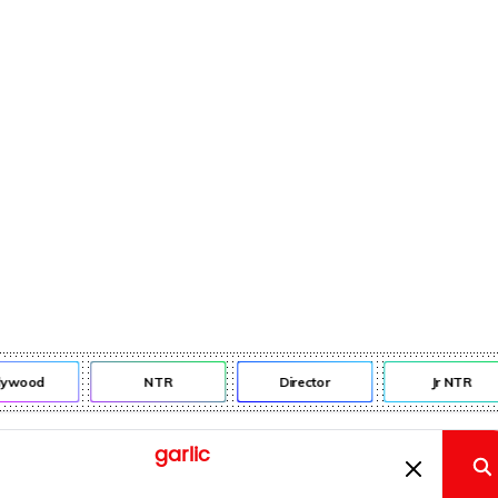
lywood
NTR
Director
Jr NTR