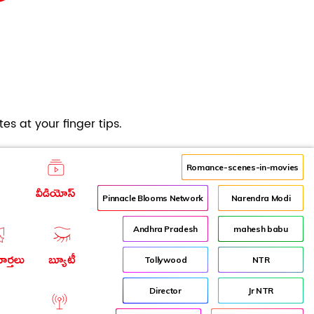
es at your finger tips.
Romance-scenes-in-movies
వీడియోస్
Pinnacle Blooms Network
Narendra Modi
Andhra Pradesh
mahesh babu
ార్తలు
బ్యూటీ
Tollywood
NTR
Director
Jr NTR