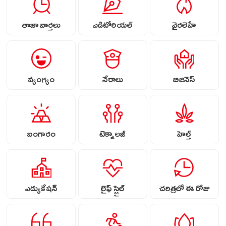
తాజా వార్తలు
ఎడిటోరియల్
వైరలెహే
వ్యంగ్యం
నేరాలు
బిజినెస్
బంగారం
టెక్నాలజీ
హెల్త్
ఎడ్యుకేషన్
లైఫ్ స్టైల్
చరిత్రలో ఈ రోజు