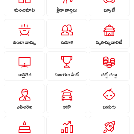
మంచిమాట
క్రీడా వార్తలు
బ్యూటీ
వంటా వార్పు
మహిళ
స్పిరిచ్యువాలిటీ
బుల్లితెర
విజయం మీదే
డబ్బే డబ్బు
ఎన్ఆర్ఐ
ఆటో
బుడుగు