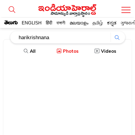
సామాన్యుడి వార్తాప్రస్థానం
తెలుగు
ENGLISH
हिंदी
বাঙ্গালী
മലയാളം
தமிழ்
ಕನ್ನಡ
ગુજરાત
All
Photos
Videos