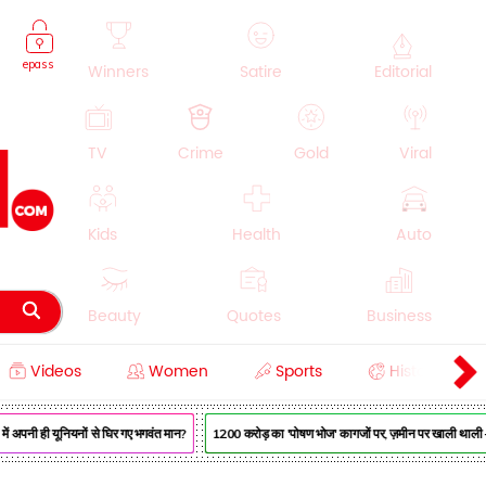
epass
Winners
Satire
Editorial
TV
Crime
Gold
Viral
Kids
Health
Auto
Beauty
Quotes
Business
Videos
Women
Sports
History
Cooking
Education
Lifestyle
ं अपनी ही यूनियनों से घिर गए भगवंत मान?
₹1200 करोड़ का 'पोषण भोज' कागजों पर, ज़मीन पर खाली थाली — M