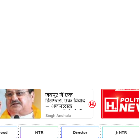
जयपुर में एक
रिशफल, एक विवाद
— भजनलाल
सरकार में दो खेमों
Singh Anchala
की जंग अब छुपेगी
कैसे?
od
NTR
Director
Jr NTR