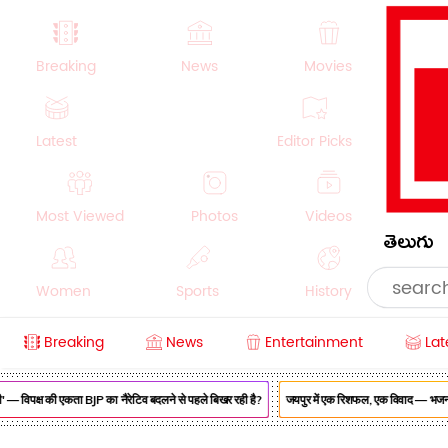
Breaking
News
Movies
Latest
Editor Picks
Most Viewed
Photos
Videos
తెలుగు
Women
Sports
History
Breaking
News
Entertainment
Lat
Money
NRI
Crime
Beauty
— विपक्ष की एकता BJP का नैरेटिव बदलने से पहले बिखर रही है?
जयपुर में एक रिशफल, एक विवाद — भजनलाल स