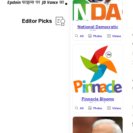
Editor Picks
National Democratic
Alliance
All
Photos
Videos
Pinnacle Blooms
Network
All
Photos
Videos