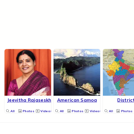
Jeevitha Rajaseskhar
American Samoa
Distric
All
Photos
Videos
All
Photos
Videos
All
Photos