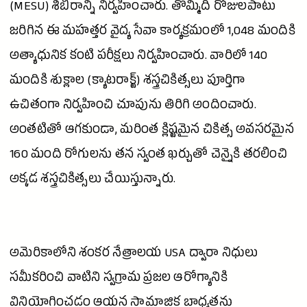
(MESU) శిబిరాన్ని నిర్వహించారు. తొమ్మిది రోజులపాటు
జరిగిన ఈ మహత్తర వైద్య సేవా కార్యక్రమంలో 1,048 మందికి
అత్యాధునిక కంటి పరీక్షలు నిర్వహించారు. వారిలో 140
మందికి శుక్లాల (క్యాటరాక్ట్) శస్త్రచికిత్సలు పూర్తిగా
ఉచితంగా నిర్వహించి చూపును తిరిగి అందించారు.
అంతటితో ఆగకుండా, మరింత క్లిష్టమైన చికిత్స అవసరమైన
160 మంది రోగులను తన స్వంత ఖర్చుతో చెన్నైకి తరలించి
అక్కడ శస్త్రచికిత్సలు చేయిస్తున్నారు.
అమెరికాలోని శంకర నేత్రాలయ USA ద్వారా నిధులు
సమీకరించి వాటిని స్వగ్రామ ప్రజల ఆరోగ్యానికి
వినియోగించడం ఆయన సామాజిక బాధ్యతను