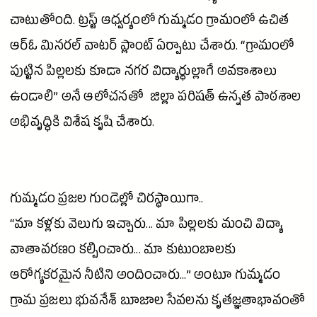
చాటుతోంది. ట్రస్ట్ ఆధ్వర్యంలో గుమ్మడం గ్రామంలో ఉచిత
ఆర్‌ఓ మినరల్ వాటర్ ప్లాంట్ ఏర్పాటు చేశారు. “గ్రామంలో
పుట్టిన పిల్లలకు కూడా నగర విద్యార్థుల్లాగే అవకాశాలు
ఉండాలి” అనే ఆలోచనతో జిల్లా పరిషత్ ఉన్నత
పాఠశాల
అభివృద్ధికి విశేష కృషి చేశారు.
గుమ్మడం ప్రజల గుండెల్లో చిరస్థాయిగా..
“మా కళ్లకు వెలుగు ఇచ్చారు... మా పిల్లలకు మంచి విద్యా
వాతావరణం కల్పించారు... మా కుటుంబాలకు
ఆరోగ్యకరమైన నీటిని అందించారు...” అంటూ గుమ్మడం
గ్రామ ప్రజలు భువనేశ్ బూజాల సేవలను కృతజ్ఞతాభావంతో