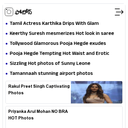
ఫోటోస్
Tamil Actress Karthika Drips With Glam
Keerthy Suresh mesmerizes Hot look in saree
Tollywood Glamorous Pooja Hegde exudes
Hotness
Pooja Hegde Tempting Hot Waist and Erotic
Expression in Black Saree
Sizzling Hot photos of Sunny Leone
Tamannaah stunning airport photos
Rakul Preet Singh Captivating
Photos
Priyanka Arul Mohan NO BRA
HOT Photos