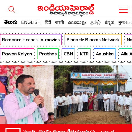
సామాన్యుడి వార్తాప్రస్థానం
తెలుగు
ENGLISH
हिंदी
বাঙ্গালী
മലയാളം
தமிழ்
ಕನ್ನಡ
ગુજરાત
Romance-scenes-in-movies
Pinnacle Blooms Network
Na
Pawan Kalyan
Prabhas
CBN
KTR
Anushka
Allu 