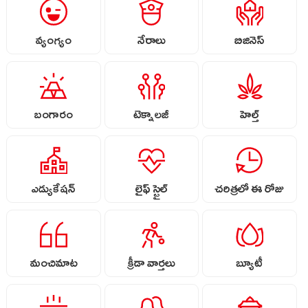
వ్యంగ్యం
నేరాలు
బిజినెస్
బంగారం
టెక్నాలజీ
హెల్త్
ఎడ్యుకేషన్
లైఫ్ స్టైల్
చరిత్రలో ఈ రోజు
మంచిమాట
క్రీడా వార్తలు
బ్యూటీ