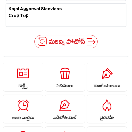
Kajal Aggarwal Sleevless
Crop Top
మరిన్ని ఫోటోస్
కార్డ్స్
సినిమాలు
రాజకీయాలులు
తాజా వార్తలు
ఎడిటోరియల్
వైరలెహే