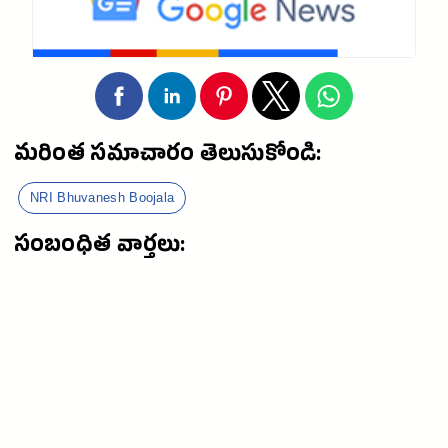
మరింత సమాచారం తెలుసుకోండి:
NRI Bhuvanesh Boojala
సంబంధిత వార్తలు: