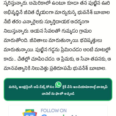
స్మరిస్తున్నారు. అమెరికాలో ఉంటూ కూడా తన పుట్టిన ఊరి
అభివృద్ధినే
జీవిత
ధ్యేయంగా మార్చుకున్న భువనేశ్ బూజాల
నేటి తరం ఎన్నారైలకు స్ఫూర్తిదాయక ఆదర్శంగా
నిలుస్తున్నారు. ఆయన సేవలతో గుమ్మడం గ్రామం
మారుతోంది. జీవితాలు మారుతున్నాయి. భవిష్యత్తులు
మారుతున్నాయి. పుట్టిన గడ్డను ప్రేమించడం అంటే మాటల్లో
కాదు... చేతల్లో చూపించడం. ఆ ప్రేమకు, ఆ సేవా తపనకు, ఆ
మానవత్వానికి నిలువెత్తు ప్రతిరూపమే భువనేశ్ బూజాల.
మరిన్ని ఇంట్రెస్టింగ్ అప్ డేట్స్ కోసం
క్లిక్ చేసి ఇండియాహెరాల్డ్ వాట్సాప్
చానెల్·ను ఫాలో అవ్వండి