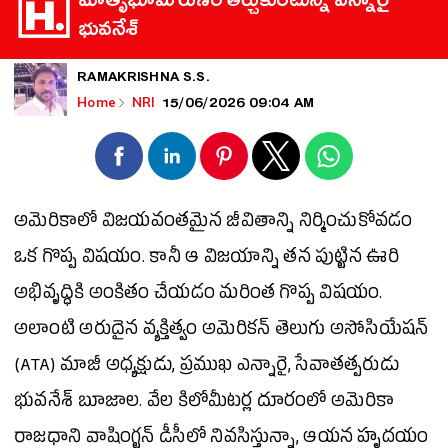
మాతృభూమి రుణం తీర్చుకుంటున్న ఎన్నారై
భువనేశ్
RAMAKRISHNA S.S.
15/06/2026 09:04 AM
Home
NRI
అమెరికాలో విజయవంతమైన జీవితాన్ని నిర్మించుకోవడం
ఒక గొప్ప విషయం. కానీ ఆ విజయాన్ని తన పుట్టిన ఊరి
అభివృద్ధికి అంకితం చేయడం మరింత గొప్ప విషయం.
అలాంటి అరుదైన వ్యక్తిత్వం అమెరికన్ తెలుగు అసోసియేషన్
(ATA) మాజీ అధ్యక్షుడు, ప్రముఖ ఎన్నారై, సేవాతత్పరుడు
భువనేశ్ బూజాల. వేల కిలోమీటర్ల దూరంలో
అమెరికా
రాజధాని వాషింగ్టన్ డీసీలో నివసిస్తున్నా, ఆయన హృదయం