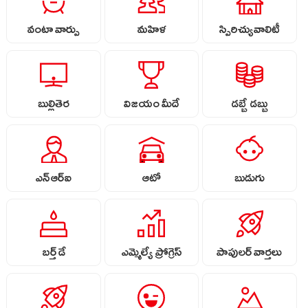
వంటా వార్పు
మహిళ
స్పిరిచ్యువాలిటీ
బుల్లితెర
విజయం మీదే
డబ్బే డబ్బు
ఎన్ఆర్ఐ
ఆటో
బుడుగు
బర్త్ డే
ఎమ్మెల్యే ప్రోగ్రెస్
పాపులర్ వార్తలు