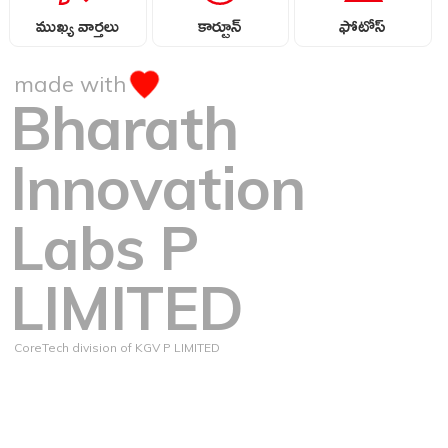
ముఖ్య వార్తలు
కార్టూన్
ఫోటోస్
made with
Bharath
Innovation
Labs P
LIMITED
CoreTech division of KGV P LIMITED