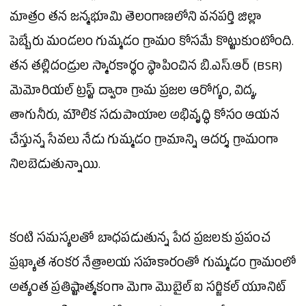
మాత్రం తన జన్మభూమి తెలంగాణలోని
వనపర్తి
జిల్లా
పెబ్బేరు మండలం గుమ్మడం గ్రామం కోసమే కొట్టుకుంటోంది.
తన తల్లిదండ్రుల స్మారకార్థం స్థాపించిన బి.ఎస్.ఆర్ (BSR)
మెమోరియల్ ట్రస్ట్ ద్వారా గ్రామ ప్రజల ఆరోగ్యం, విద్య,
తాగునీరు, మౌలిక సదుపాయాల అభివృద్ధి కోసం ఆయన
చేస్తున్న సేవలు నేడు గుమ్మడం గ్రామాన్ని ఆదర్శ గ్రామంగా
నిలబెడుతున్నాయి.
కంటి సమస్యలతో బాధపడుతున్న పేద ప్రజలకు ప్రపంచ
ప్రఖ్యాత శంకర నేత్రాలయ సహకారంతో గుమ్మడం గ్రామంలో
అత్యంత ప్రతిష్టాత్మకంగా మెగా మొబైల్ ఐ సర్జికల్ యూనిట్