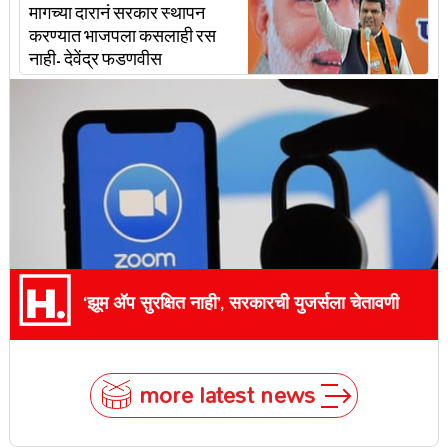
मागच्या दारानं सरकार स्थापन
करण्यात भाजपला कसलाही रस
नाही- देवेंद्र फडणवीस
‘झूम अ‍ॅप सुरक्षित नाही’, सरकारची युजर्सला चेतावणी
more latest news