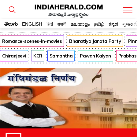
సామాన్యుడి వార్తాప్రస్థానం
తెలుగు
ENGLISH
हिंदी
বাঙ্গালী
മലയാളം
தமிழ்
ಕನ್ನಡ
ગુજરાત
Romance-scenes-in-movies
Bharatiya Janata Party
Pin
Chiranjeevi
KCR
Samantha
Pawan Kalyan
Prabhas