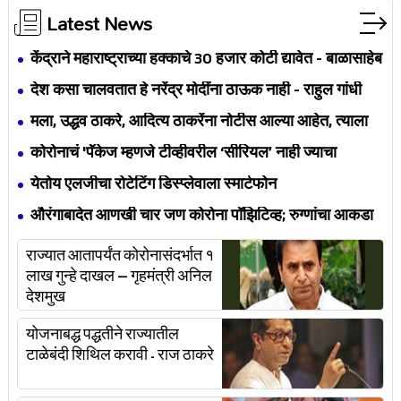
Latest News
केंद्राने महाराष्ट्राच्या हक्काचे 30 हजार कोटी द्यावेत - बाळासाहेब
थोरात
देश कसा चालवतात हे नरेंद्र मोदींना ठाऊक नाही - राहुल गांधी
मला, उद्धव ठाकरे, आदित्य ठाकरेंना नोटीस आल्या आहेत, त्याला
आम्ही उत्तर देऊ- सुप्रिया सुळे
कोरोनाचं 'पॅकेज म्हणजे टीव्हीवरील ‘सीरियल’ नाही ज्याचा
अर्थमंत्री रोज नवा एपिसोड सादर करतील' - अशोक चव्हाण
येतोय एलजीचा रोटेटिंग डिस्प्लेवाला स्मार्टफोन
औरंगाबादेत आणखी चार जण कोरोना पॉझिटिव्ह; रुग्णांचा आकडा
747 वर
राज्यात आतापर्यंत कोरोनासंदर्भात १
लाख गुन्हे दाखल – गृहमंत्री अनिल
देशमुख
योजनाबद्ध पद्धतीने राज्यातील
टाळेबंदी शिथिल करावी - राज ठाकरे