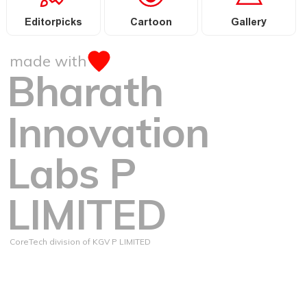
Editorpicks
Cartoon
Gallery
made with
Bharath
Innovation
Labs P
LIMITED
CoreTech division of KGV P LIMITED