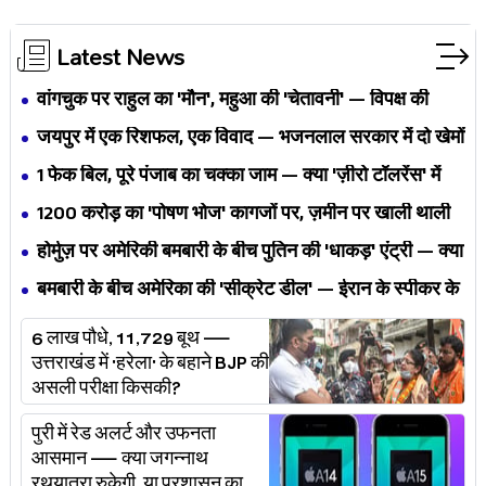
Latest News
वांगचुक पर राहुल का 'मौन', महुआ की 'चेतावनी' — विपक्ष की
एकता BJP का नैरेटिव बदलने से पहले बिखर रही है?
जयपुर में एक रिशफल, एक विवाद — भजनलाल सरकार में दो खेमों
की जंग अब छुपेगी कैसे?
1 फेक बिल, पूरे पंजाब का चक्का जाम — क्या 'ज़ीरो टॉलरेंस' में
अपनी ही यूनियनों से घिर गए भगवंत मान?
₹1200 करोड़ का 'पोषण भोज' कागजों पर, ज़मीन पर खाली थाली
— MP के बच्चों का निवाला कौन निगल रहा है?
होर्मुज़ पर अमेरिकी बमबारी के बीच पुतिन की 'धाकड़' एंट्री — क्या
ट्रंप-ईरान की जंग अब महायुद्ध बनेगी?
बमबारी के बीच अमेरिका की 'सीक्रेट डील' — ईरान के स्पीकर के
खुलासे ने असली खेल बेनक़ाब किया?
6 लाख पौधे, 11,729 बूथ —
उत्तराखंड में 'हरेला' के बहाने BJP की
असली परीक्षा किसकी?
पुरी में रेड अलर्ट और उफनता
आसमान — क्या जगन्नाथ