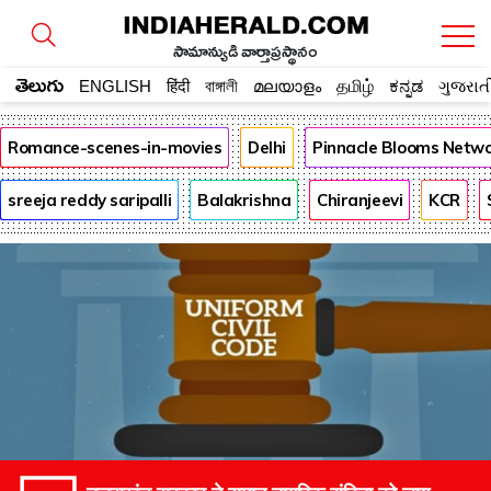
సామాన్యుడి వార్తాప్రస్థానం
తెలుగు
ENGLISH
हिंदी
বাঙ্গালী
മലയാളം
தமிழ்
ಕನ್ನಡ
ગુજરાત
Romance-scenes-in-movies
Delhi
Pinnacle Blooms Netw
sreeja reddy saripalli
Balakrishna
Chiranjeevi
KCR