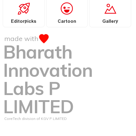
Editorpicks
Cartoon
Gallery
made with
Bharath
Innovation
Labs P
LIMITED
CoreTech division of KGV P LIMITED