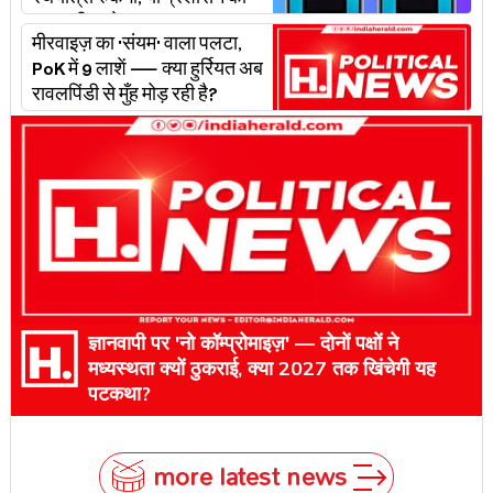
रथयात्रा रुकेगी, या प्रशासन का
'प्लान बी' चलेगा?
मीरवाइज़ का 'संयम' वाला पलटा,
PoK में 9 लाशें — क्या हुर्रियत अब
रावलपिंडी से मुँह मोड़ रही है?
ज्ञानवापी पर 'नो कॉम्प्रोमाइज़' — दोनों पक्षों ने
मध्यस्थता क्यों ठुकराई, क्या 2027 तक खिंचेगी यह
पटकथा?
more latest news