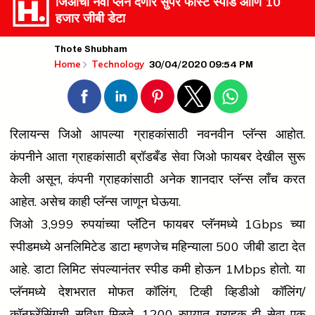
जिओचा नवा प्लॅन देणार सुपर फास्ट स्पीड आणि 10
हजार जीबी डेटा
Thote Shubham
30/04/2020 09:54 PM
Home
Technology
रिलायन्स जिओ आपल्या ग्राहकांसाठी नवनवीन प्लॅन्स आहोत.
कंपनीने आता ग्राहकांसाठी ब्रॉडबँड सेवा जिओ फायबर देखील सुरू
केली असून, कंपनी ग्राहकांसाठी अनेक शानदार प्लॅन्स लाँच करत
आहेत. असेच काही प्लॅन्स जाणून घेऊया.
जिओ 3,999 रुपयांच्या प्लॅटिन फायबर प्लॅनमध्ये 1Gbps च्या
स्पीडमध्ये अनलिमिटेड डाटा म्हणजेच महिन्याला 500 जीबी डाटा देत
आहे. डाटा लिमिट संपल्यानंतर स्पीड कमी होऊन 1Mbps होतो. या
प्लॅनमध्ये देशभरात मोफत कॉलिंग, टिव्ही व्हिडीओ कॉलिंग/
कॉन्फ्रेंसिंगची सुविधा मिळते. 1200 रुपयात ग्राहक ही सेवा एक