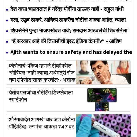
थोरात
देश कसा चालवतात हे नरेंद्र मोदींना ठाऊक नाही - राहुल गांधी
मला, उद्धव ठाकरे, आदित्य ठाकरेंना नोटीस आल्या आहेत, त्याला
आम्ही उत्तर देऊ- सुप्रिया सुळे
शिवसेनेने पुन्हा भाजपसोबत यावं’; रामदास आठवलेंची शिवसेनेला
साद
“हे सरकार आहे की तिघाडीची ईस्ट इंडिया कंपनी?” - आशिष
शेलार
Ajith wants to ensure safety and has delayed the
shooting of Valimai
कोरोनाचं 'पॅकेज म्हणजे टीव्हीवरील
‘सीरियल’ नाही ज्याचा अर्थमंत्री रोज
नवा एपिसोड सादर करतील' - अशोक
चव्हाण
येतोय एलजीचा रोटेटिंग डिस्प्लेवाला
स्मार्टफोन
औरंगाबादेत आणखी चार जण कोरोना
पॉझिटिव्ह; रुग्णांचा आकडा 747 वर