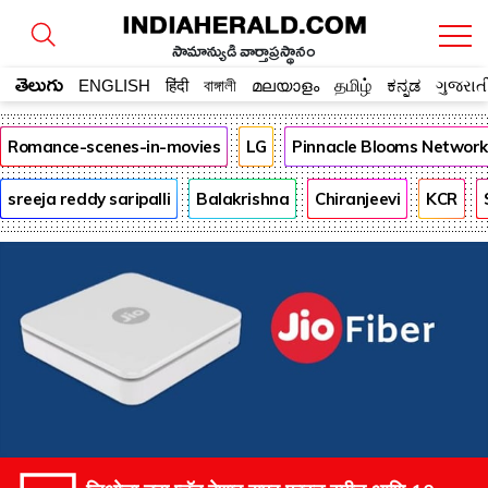
సామాన్యుడి వార్తాప్రస్థానం
తెలుగు
ENGLISH
हिंदी
বাঙ্গালী
മലയാളം
தமிழ்
ಕನ್ನಡ
ગુજરાત
Romance-scenes-in-movies
LG
Pinnacle Blooms Network
sreeja reddy saripalli
Balakrishna
Chiranjeevi
KCR