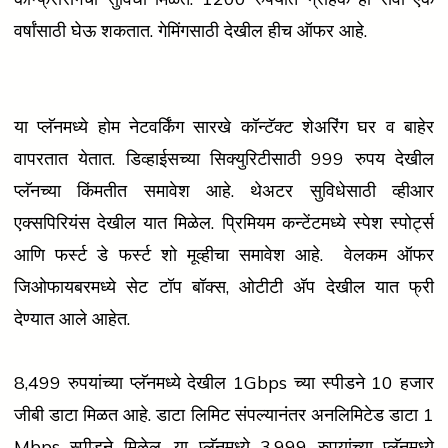
वर्षांसाठी घेऊ शकतात. गेमिंगसाठी देखील हीच ऑफर आहे.
या प्लॅनमध्ये होम नेटवर्किंग सारखे कॉन्टॅक्ट शेअरिंग घर व बाहेर
वापरतात येतात. डिव्हाईसच्या सिक्युरिटीसाठी 999 रुपय देखील
प्लॅनच्या किंमतीत समावेश आहे. थेअटर सुविधेसाठी व्हीआर
एक्सपिरियंस देखील यात मिळेल. प्रिमियम कन्टेंटमध्ये स्पेश स्पोर्ट्स
आणि फर्स्ट डे फर्स्ट शो मूव्हीचा समावेश आहे. वेलकम ऑफर
जिओफायबरमध्ये सेट टॉप बॉक्स, ओटीटी अ‍ॅप देखील यात फ्री
देण्यात आले आहेत.
8,499 रुपयांच्या प्लॅनमध्ये देखील 1Gbps च्या स्पीडने 10 हजार
जीबी डाटा मिळत आहे. डाटा लिमिट संपल्यानंतर अनलिमिटेड डाटा 1
Mbps स्पीडने मिळेल. या प्लॅनमध्ये 3,999 रुपयांच्या प्लॅनमध्ये