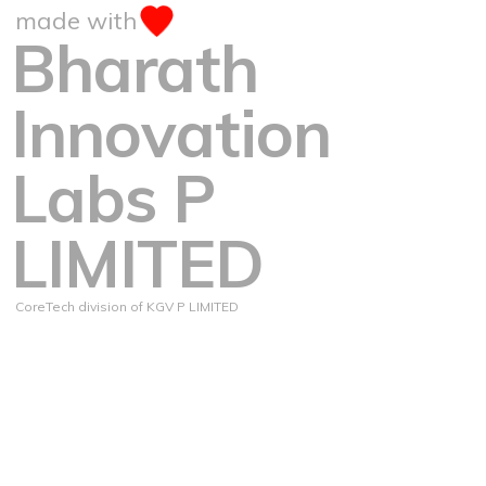
made with
Bharath
Innovation
Labs P
LIMITED
CoreTech division of KGV P LIMITED