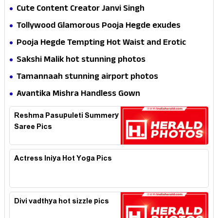
Cute Content Creator Janvi Singh
Tollywood Glamorous Pooja Hegde exudes
Hotness
Pooja Hegde Tempting Hot Waist and Erotic
Expression in Black Saree
Sakshi Malik hot stunning photos
Tamannaah stunning airport photos
Avantika Mishra Handless Gown
Reshma Pasupuleti Summery
Saree Pics
Actress Iniya Hot Yoga Pics
Divi vadthya hot sizzle pics