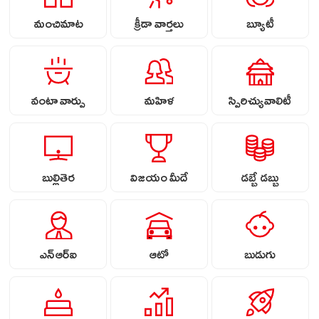
మంచిమాట
క్రీడా వార్తలు
బ్యూటీ
వంటా వార్పు
మహిళ
స్పిరిచ్యువాలిటీ
బుల్లితెర
విజయం మీదే
డబ్బే డబ్బు
ఎన్ఆర్ఐ
ఆటో
బుడుగు