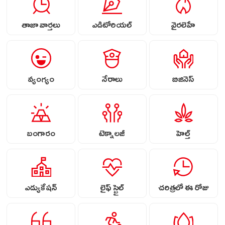
తాజా వార్తలు
ఎడిటోరియల్
వైరలెహే
వ్యంగ్యం
నేరాలు
బిజినెస్
బంగారం
టెక్నాలజీ
హెల్త్
ఎడ్యుకేషన్
లైఫ్ స్టైల్
చరిత్రలో ఈ రోజు