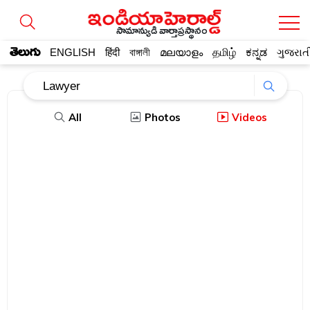
సామాన్యుడి వార్తాప్రస్థానం
తెలుగు
ENGLISH
हिंदी
বাঙ্গালী
മലയാളം
தமிழ்
ಕನ್ನಡ
ગુજરાત
All
Photos
Videos