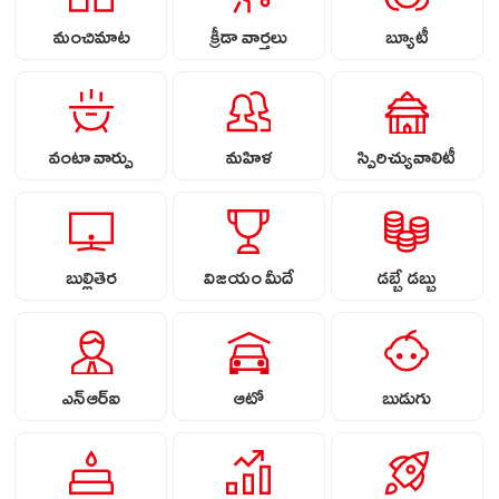
మంచిమాట
క్రీడా వార్తలు
బ్యూటీ
వంటా వార్పు
మహిళ
స్పిరిచ్యువాలిటీ
బుల్లితెర
విజయం మీదే
డబ్బే డబ్బు
ఎన్ఆర్ఐ
ఆటో
బుడుగు