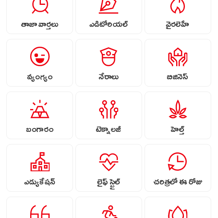
తాజా వార్తలు
ఎడిటోరియల్
వైరలెహే
వ్యంగ్యం
నేరాలు
బిజినెస్
బంగారం
టెక్నాలజీ
హెల్త్
ఎడ్యుకేషన్
లైఫ్ స్టైల్
చరిత్రలో ఈ రోజు