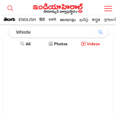
సామాన్యుడి వార్తాప్రస్థానం
తెలుగు
ENGLISH
हिंदी
বাঙ্গালী
മലയാളം
தமிழ்
ಕನ್ನಡ
ગુજરાત
All
Photos
Videos