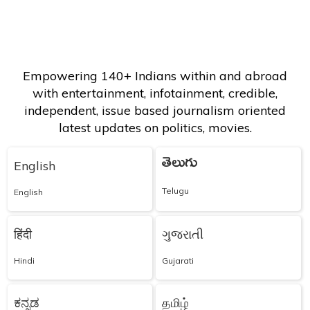
Empowering 140+ Indians within and abroad
with entertainment, infotainment, credible,
independent, issue based journalism oriented
latest updates on politics, movies.
తెలుగు
English
Telugu
English
हिंदी
ગુજરાતી
Hindi
Gujarati
ಕನ್ನಡ
தமிழ்