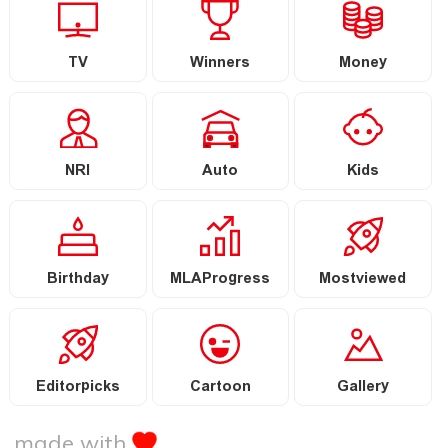
TV
Winners
Money
NRI
Auto
Kids
Birthday
MLAProgress
Mostviewed
Editorpicks
Cartoon
Gallery
made with