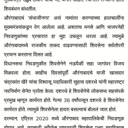
शिवबंधन बांधतील.
औरंगाबादचं ‘संभाजीनगर’ असं नामांतर करण्याच्या हालचालींना
मुख्यमंत्र्यांकडून वेग आलेला आहे. अशातच मनसे आणि भाजपनेही
निवडणुकांच्या प्रचारात हा मुद्दा उचलून धरला आहे. त्यामुळे
औरंगाबादमध्ये राजकीय ताकद वाढवण्यासाठी शिवसेना सर्वतोपरी
प्रयत्न करताना दिसत आहे.
विधानसभा निवडणुकीत शिवसेनेने नऊपैकी सहा जागांवर विजय
मिळवला होता. काहीच दिवसांपूर्वी औरंगाबादचे माजी खासदार
चंद्रकांत खैरे यांचा विश्वासू पदाधिकारी
सुहास दशरथे
यांनी महाराष्ट्र
नवनिर्माण सेनेत प्रवेश केला. दशरथे हे शिवसेनेचे लोकसभा सहसंपर्क
प्रमुख म्हणून कार्यरत होते. गेल्या 38 वर्षांपासून दशरथे हे शिवसेनेत
कार्यरत होते. त्यामुळे शिवसेनेला हादरा बसल्याचं बोललं जात होतं.
दरम्यान, एप्रिल 2020 मध्ये औरंगाबाद महापालिकेची निवडणूक
होणार आहे. त्यासाठी काँग्रेस-राष्ट्रवादी-शिवसेना पुन्हा महाविकास