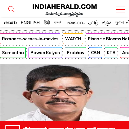
సామాన్యుడి వార్తాప్రస్థానం
తెలుగు
ENGLISH
हिंदी
বাঙ্গালী
മലയാളം
தமிழ்
ಕನ್ನಡ
ગુજરાત
Romance-scenes-in-movies
WATCH
Pinnacle Blooms Ne
Samantha
Pawan Kalyan
Prabhas
CBN
KTR
An