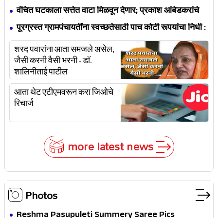
वंचित घटकाला सत्तेत वाटा मिळवून देणार; प्रकाश आंबेडकरांचे
आश्‍वासन
पूरग्रस्त ग्रामपंचायतींना स्वच्छतेसाठी पाच कोटी रूपयांचा निधी :
लोणीकर
शरद पवारांना आता समजले असेल,
जैसी करनी वैसी भरनी - डॉ.
शालिनीताई पाटील
आता थेट एटीएमवरून करा जिओचे
रिचार्ज
more latest news
Photos
Reshma Pasupuleti Summery Saree Pics