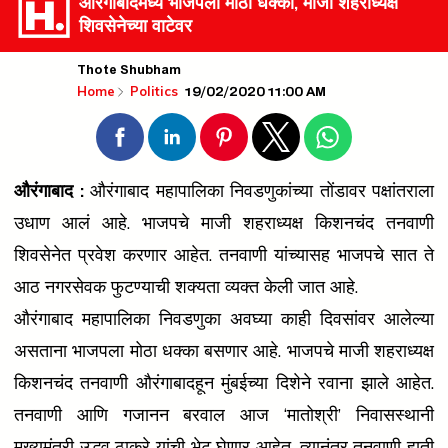
औरंगाबादमध्ये भाजपला मोठा धक्का, माजी शहराध्यक्ष
शिवसेनेच्या वाटेवर
Thote Shubham
19/02/2020 11:00 AM
Home
Politics
औरंगाबाद :
औरंगाबाद महापालिका निवडणुकांच्या तोंडावर पक्षांतराला
उधाण आलं आहे. भाजपचे माजी शहराध्यक्ष किशनचंद तनवाणी
शिवसेनेत प्रवेश करणार आहेत. तनवाणी यांच्यासह भाजपचे सात ते
आठ नगरसेवक फुटण्याची शक्यता व्यक्त केली जात आहे.
औरंगाबाद महापालिका निवडणुका अवघ्या काही दिवसांवर आलेल्या
असताना भाजपला मोठा धक्का बसणार आहे. भाजपचे माजी शहराध्यक्ष
किशनचंद तनवाणी औरंगाबादहून मुंबईच्या दिशेने रवाना झाले आहेत.
तनवाणी आणि गजानन बरवाल आज ‘मातोश्री’ निवासस्थानी
मुख्यमंत्री उद्धव ठाकरे यांची भेट घेणार आहेत. त्यानंतर तनवाणी हाती