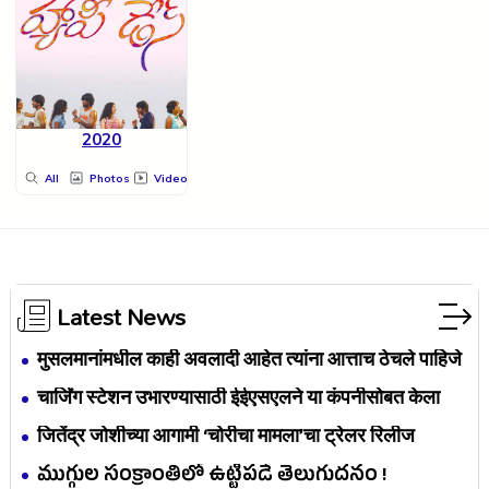
2020
All
Photos
Videos
Latest News
मुसलमानांमधील काही अवलादी आहेत त्यांना आत्ताच ठेचले पाहिजे
– राज ठाकरे
चार्जिंग स्टेशन उभारण्यासाठी ईईएसएलने या कंपनीसोबत केला
करार
जितेंद्र जोशीच्या आगामी ‘चोरीचा मामला’चा ट्रेलर रिलीज
ముగ్గుల సంక్రాంతిలో ఉట్టిపడే తెలుగుదనం !