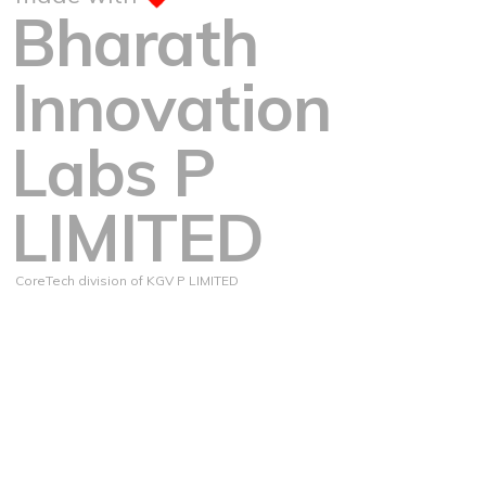
Bharath
Innovation
Labs P
LIMITED
CoreTech division of KGV P LIMITED