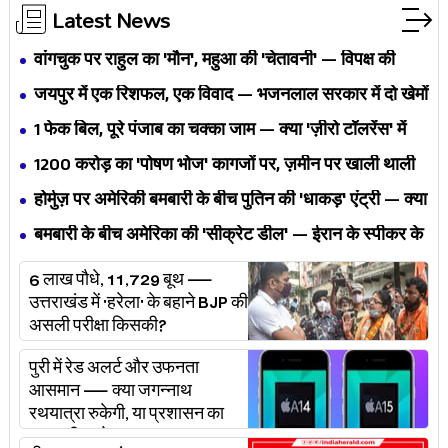
Latest News
वांगचुक पर राहुल का 'मौन', महुआ की 'चेतावनी' — विपक्ष की
एकता BJP का नैरेटिव बदलने से पहले बिखर रही है?
जयपुर में एक रिशफल, एक विवाद — भजनलाल सरकार में दो खेमों
की जंग अब छुपेगी कैसे?
1 फेक बिल, पूरे पंजाब का चक्का जाम — क्या 'ज़ीरो टॉलरेंस' में
अपनी ही यूनियनों से घिर गए भगवंत मान?
₹1200 करोड़ का 'पोषण भोज' कागजों पर, ज़मीन पर खाली थाली
— MP के बच्चों का निवाला कौन निगल रहा है?
होर्मुज़ पर अमेरिकी बमबारी के बीच पुतिन की 'धाकड़' एंट्री — क्या
ट्रंप-ईरान की जंग अब महायुद्ध बनेगी?
बमबारी के बीच अमेरिका की 'सीक्रेट डील' — ईरान के स्पीकर के
खुलासे ने असली खेल बेनक़ाब किया?
6 लाख पौधे, 11,729 बूथ —
उत्तराखंड में 'हरेला' के बहाने BJP की
असली परीक्षा किसकी?
पुरी में रेड अलर्ट और उफनता
आसमान — क्या जगन्नाथ
रथयात्रा रुकेगी, या प्रशासन का
'प्लान बी' चलेगा?