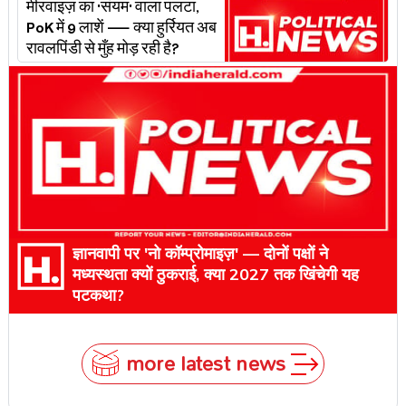
मीरवाइज़ का 'संयम' वाला पलटा,
PoK में 9 लाशें — क्या हुर्रियत अब
रावलपिंडी से मुँह मोड़ रही है?
ज्ञानवापी पर 'नो कॉम्प्रोमाइज़' — दोनों पक्षों ने
मध्यस्थता क्यों ठुकराई, क्या 2027 तक खिंचेगी यह
पटकथा?
more latest news