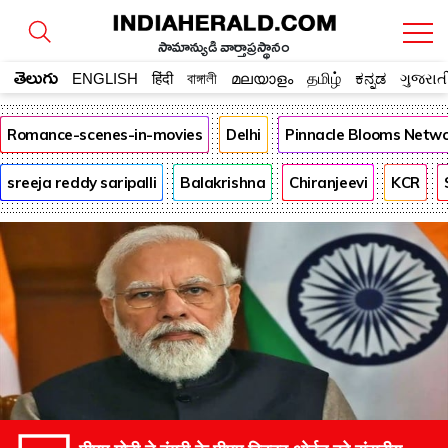
సామాన్యుడి వార్తాప్రస్థానం
తెలుగు
ENGLISH
हिंदी
বাঙ্গালী
മലയാളം
தமிழ்
ಕನ್ನಡ
ગુજરાત
Romance-scenes-in-movies
Delhi
Pinnacle Blooms Netw
sreeja reddy saripalli
Balakrishna
Chiranjeevi
KCR