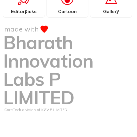
Editorpicks
Cartoon
Gallery
made with
Bharath
Innovation
Labs P
LIMITED
CoreTech division of KGV P LIMITED